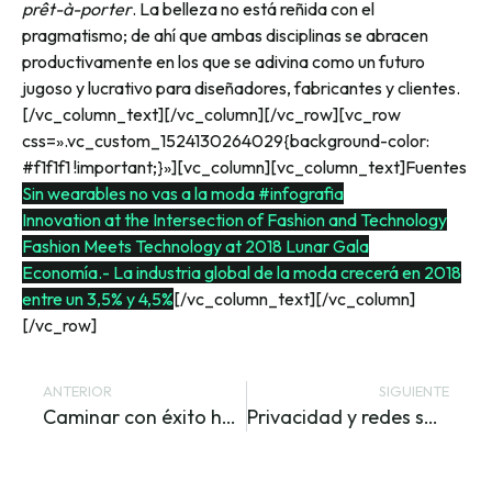
prêt-à-porter
. La belleza no está reñida con el
pragmatismo; de ahí que ambas disciplinas se abracen
productivamente en los que se adivina como un futuro
jugoso y lucrativo para diseñadores, fabricantes y clientes.
[/vc_column_text][/vc_column][/vc_row][vc_row
css=».vc_custom_1524130264029{background-color:
#f1f1f1 !important;}»][vc_column][vc_column_text]Fuentes
Sin wearables no vas a la moda #infografia
Innovation at the Intersection of Fashion and Technology
Fashion Meets Technology at 2018 Lunar Gala
Economía.- La industria global de la moda crecerá en 2018
entre un 3,5% y 4,5%
[/vc_column_text][/vc_column]
[/vc_row]
ANTERIOR
SIGUIENTE
Caminar con éxito hacia la Industria 4.0: Capítulo 1 – La transformación Digital
Privacidad y redes sociales: Conociendo a la víctima