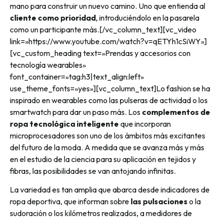
mano para construir un nuevo camino. Uno que entienda al
cliente como prioridad
, introduciéndolo en la pasarela
como un participante más.[/vc_column_text][vc_video
link=»https://www.youtube.com/watch?v=qETYh1cSiWY»]
[vc_custom_heading text=»Prendas y accesorios con
tecnología wearables»
font_container=»tag:h3|text_align:left»
use_theme_fonts=»yes»][vc_column_text]Lo fashion se ha
inspirado en wearables como las pulseras de actividad o los
smartwatch para dar un paso más. Los
complementos de
ropa tecnológica inteligente
que incorporan
microprocesadores son uno de los ámbitos más excitantes
del futuro de la moda. A medida que se avanza más y más
en el estudio de la ciencia para su aplicación en tejidos y
fibras, las posibilidades se van antojando infinitas.
La variedad es tan amplia que abarca desde indicadores de
ropa deportiva, que informan sobre
las pulsaciones
o la
sudoración o los kilómetros realizados, a medidores de