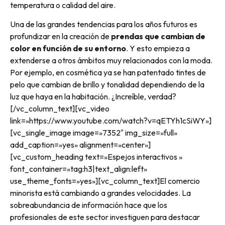
temperatura o calidad del aire.
Una de las grandes tendencias para los años futuros es
profundizar en la creación de
prendas que cambian de
color en función de su entorno
. Y esto empieza a
extenderse a otros ámbitos muy relacionados con la moda.
Por ejemplo, en cosmética ya se han patentado tintes de
pelo que cambian de brillo y tonalidad dependiendo de la
luz que haya en la habitación. ¿Increíble, verdad?
[/vc_column_text][vc_video
link=»https://www.youtube.com/watch?v=qETYh1cSiWY»]
[vc_single_image image=»7352″ img_size=»full»
add_caption=»yes» alignment=»center»]
[vc_custom_heading text=»Espejos interactivos »
font_container=»tag:h3|text_align:left»
use_theme_fonts=»yes»][vc_column_text]El comercio
minorista está cambiando a grandes velocidades. La
sobreabundancia de información hace que los
profesionales de este sector investiguen para destacar