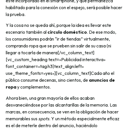
esté incorporado en el smartphone, y que permanezca
habilitado para la conexión con el espejo, será posible hacer
la prueba.
Y la cosa no se queda ahí, porque la idea es llevar este
escenario también al
círculo doméstico
. De ese modo,
los consumidores podrán “ir de tiendas” virtualmente,
comprando ropa que se prueben sin salir de su casa (ni
llegar a tocarla de manera[/vc_column_text]
[vc_custom_heading text=»Publicidad interactiva»
font_container=»tag:h3|text_align:left»
use_theme_fonts=»yes»][vc_column_text]Cada año el
público consume decenas, sino cientos, de
anuncios de
ropa
y complementos.
Ahora bien, una gran mayoría de ellos acaban
desvaneciéndose por las alcantarillas de la memoria. Las
marcas, en consecuencia, se ven en la obligación de hacer
memorables sus
spots
. Y un método especialmente eficaz
es el de meterle dentro del anuncio, haciéndolo