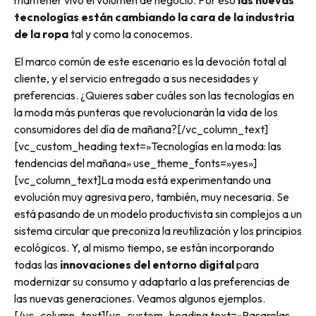
mantener vivo el volumen de negocio. Por eso
las nuevas
tecnologías están cambiando la cara de la industria
de la ropa
tal y como la conocemos.
El marco común de este escenario es la devoción total al
cliente, y el servicio entregado a sus necesidades y
preferencias. ¿Quieres saber cuáles son las tecnologías en
la moda más punteras que revolucionarán la vida de los
consumidores del día de mañana?[/vc_column_text]
[vc_custom_heading text=»Tecnologías en la moda: las
tendencias del mañana» use_theme_fonts=»yes»]
[vc_column_text]La moda está experimentando una
evolución muy agresiva pero, también, muy necesaria. Se
está pasando de un modelo productivista sin complejos a un
sistema circular que preconiza la reutilización y los principios
ecológicos. Y, al mismo tiempo, se están incorporando
todas las
innovaciones del entorno digital
para
modernizar su consumo y adaptarlo a las preferencias de
las nuevas generaciones. Veamos algunos ejemplos.
[/vc_column_text][vc_custom_heading text=»Pasarelas