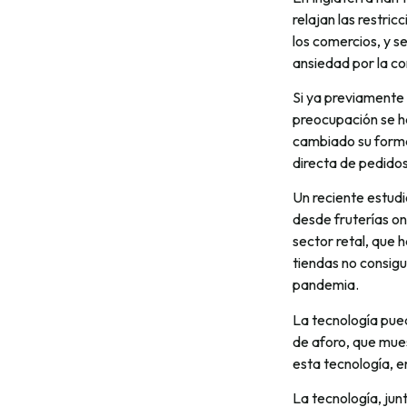
relajan las restric
los comercios, y s
ansiedad por la c
Si ya previamente 
preocupación se h
cambiado su forma 
directa de pedidos
Un reciente estud
desde fruterías on
sector retal, que h
tiendas no consigu
pandemia.
La tecnología pued
de aforo, que mues
esta tecnología, e
La tecnología, jun