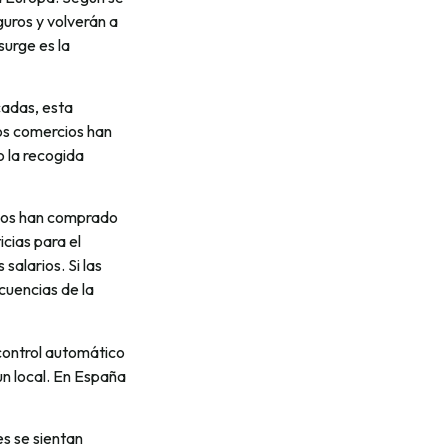
eguros y volverán a
urge es la
cadas, esta
os comercios han
o la recogida
peos han comprado
cias para el
salarios. Si las
cuencias de la
 control automático
un local. En España
es se sientan