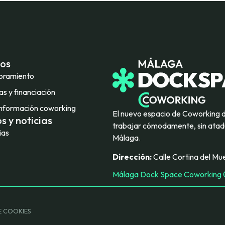
ios
oramiento
s y financiación
nformación coworking
El nuevo espacio de Coworking 
s y noticias
trabajar cómodamente, sin atadu
ias
Málaga.
Dirección:
Calle Cortina del Mue
Málaga Dock Space Coworking ©
E COOKIES