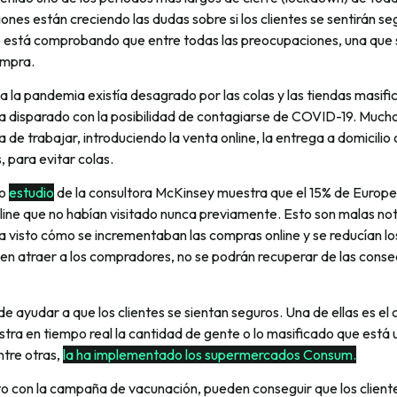
ciones están creciendo las dudas sobre si los clientes se sentirán s
e está comprobando que entre todas las preocupaciones, una que s
ompra.
a la pandemia existía desagrado por las colas y las tiendas masifi
a disparado con la posibilidad de contagiarse de COVID-19. Much
de trabajar, introduciendo la venta online, la entrega a domicilio 
, para evitar colas.
io
estudio
de la consultora McKinsey muestra que el 15% de Euro
line que no habían visitado nunca previamente. Esto son malas noti
a visto cómo se incrementaban las compras online y se reducían los 
en atraer a los compradores, no se podrán recuperar de las conse
e ayudar a que los clientes se sientan seguros. Una de ellas es el
tra en tiempo real la cantidad de gente o lo masificado que está 
ntre otras,
la ha implementado los supermercados Consum.
to con la campaña de vacunación, pueden conseguir que los client