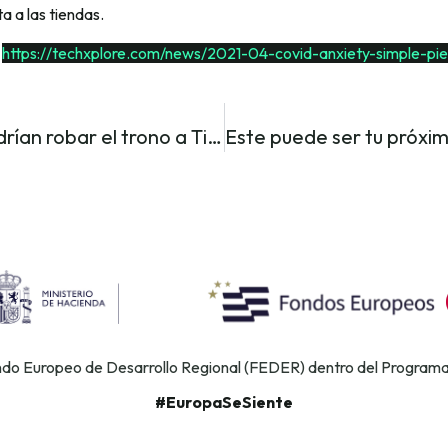
a a las tiendas.
:
https://techxplore.com/news/2021-04-covid-anxiety-simple-pie
Apps que podrían robar el trono a TikTok si EE.UU la prohíbe finalmente
ondo Europeo de Desarrollo Regional (FEDER) dentro del Program
#EuropaSeSiente