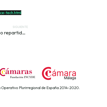
ce-tech.html
SIGUIENTE
Este puede ser tu próximo repartidor de pizza a domicilio
a Operativo Plurirregional de España 2014-2020.