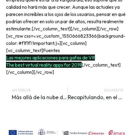
calidad no hará más que crecer. Aunque las actuales ya
parecen increíbles a los ojos de los usuarios, pensar en qué
podrían ofrecer en solo un par de años, resulta realmente
estimulante.
[/vc_column_text][/vc_column][/vc_row]
[vc_row css=».vc_custom_1550666823366{background-
color: #f1f1f1 !important;}»][vc_column]
[vc_column_text]Fuentes
Las mejores aplicaciones para gafas de VR
The best virtual reality apps for 2019
[/vc_column_text]
[/vc_column][/vc_row]
ANTERIOR
SIGUIENTE
Más allá de la nube de Google: comparativa de precios de almacenamiento
Recapitulando, en el mundo real