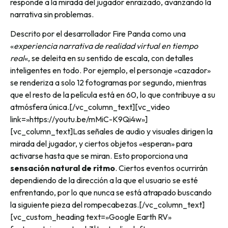
responde a la mirada del jugador enraizado, avanzando la
narrativa sin problemas.
Descrito por el desarrollador Fire Panda como una
«
experiencia narrativa de realidad virtual en tiempo
real
«, se deleita en su sentido de escala, con detalles
inteligentes en todo. Por ejemplo, el personaje «cazador»
se renderiza a solo 12 fotogramas por segundo, mientras
que el resto de la película está en 60, lo que contribuye a su
atmósfera única.
[/vc_column_text][vc_video
link=»https://youtu.be/mMiC-K9Qi4w»]
[vc_column_text]
Las señales de audio y visuales dirigen la
mirada del jugador, y ciertos objetos «esperan» para
activarse hasta que se miran. Esto proporciona una
sensación natural de ritmo
. Ciertos eventos ocurrirán
dependiendo de la dirección a la que el usuario se esté
enfrentando, por lo que nunca se está atrapado buscando
la siguiente pieza del rompecabezas.
[/vc_column_text]
[vc_custom_heading text=»Google Earth RV»