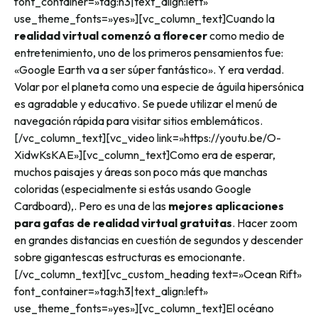
font_container=»tag:h3|text_align:left»
use_theme_fonts=»yes»][vc_column_text]
Cuando la
realidad virtual comenzó a florecer
como medio de
entretenimiento, uno de los primeros pensamientos fue:
«Google Earth va a ser súper fantástico». Y era verdad.
Volar por el planeta como una especie de águila hipersónica
es agradable y educativo. Se puede utilizar el menú de
navegación rápida para visitar sitios emblemáticos.
[/vc_column_text][vc_video link=»https://youtu.be/O-
XidwKsKAE»][vc_column_text]
Como era de esperar,
muchos paisajes y áreas son poco más que manchas
coloridas (especialmente si estás usando Google
Cardboard),. Pero es una de las
mejores aplicaciones
para gafas de realidad virtual gratuitas
. Hacer zoom
en grandes distancias en cuestión de segundos y descender
sobre gigantescas estructuras es emocionante.
[/vc_column_text][vc_custom_heading text=»Ocean Rift»
font_container=»tag:h3|text_align:left»
use_theme_fonts=»yes»][vc_column_text]
El océano