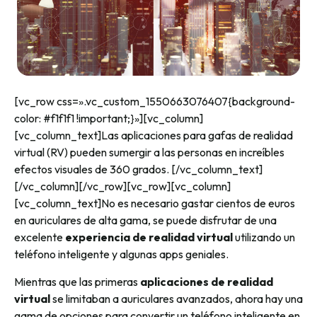
[vc_row css=».vc_custom_1550663076407{background-
color: #f1f1f1 !important;}»][vc_column]
[vc_column_text]
Las aplicaciones para gafas de realidad
virtual (RV) pueden sumergir a las personas en increíbles
efectos visuales de 360 ​​grados.
[/vc_column_text]
[/vc_column][/vc_row][vc_row][vc_column]
[vc_column_text]
No es necesario gastar cientos de euros
en auriculares de alta gama, se puede disfrutar de una
excelente
experiencia de realidad virtual
utilizando un
teléfono inteligente y algunas apps geniales.
Mientras que las primeras
aplicaciones de realidad
virtual
se limitaban a auriculares avanzados, ahora hay una
gama de opciones para convertir un teléfono inteligente en