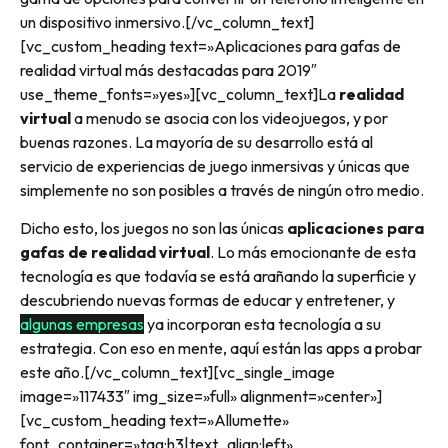
un dispositivo inmersivo.
[/vc_column_text]
[vc_custom_heading text=»Aplicaciones para gafas de
realidad virtual más destacadas para 2019″
use_theme_fonts=»yes»][vc_column_text]
La
realidad
virtual
a menudo se asocia con los videojuegos, y por
buenas razones. La mayoría de su desarrollo está al
servicio de experiencias de juego inmersivas y únicas que
simplemente no son posibles a través de ningún otro medio.
Dicho esto, los juegos no son las únicas
aplicaciones para
gafas de realidad virtual
. Lo más emocionante de esta
tecnología es que todavía se está arañando la superficie y
descubriendo nuevas formas de educar y entretener, y
algunas empresas
ya incorporan esta tecnología a su
estrategia. Con eso en mente, aquí están las apps a probar
este año.
[/vc_column_text][vc_single_image
image=»117433″ img_size=»full» alignment=»center»]
[vc_custom_heading text=»Allumette»
font_container=»tag:h3|text_align:left»