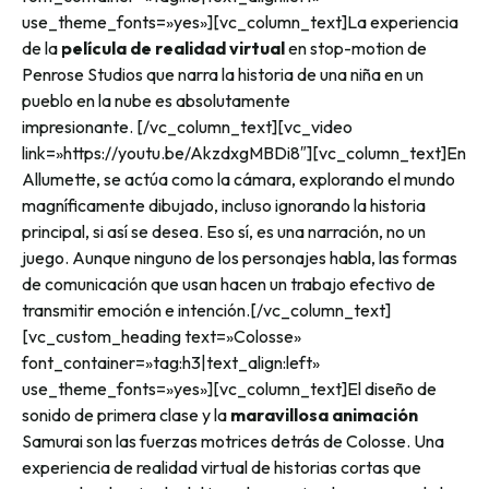
use_theme_fonts=»yes»][vc_column_text]
La experiencia
de la
película de realidad virtual
en stop-motion de
Penrose Studios que narra la historia de una niña en un
pueblo en la nube es absolutamente
impresionante.
[/vc_column_text][vc_video
link=»https://youtu.be/AkzdxgMBDi8″][vc_column_text]
En
Allumette, se actúa como la cámara, explorando el mundo
magníficamente dibujado, incluso ignorando la historia
principal, si así se desea. Eso sí, es una narración, no un
juego. Aunque ninguno de los personajes habla, las formas
de comunicación que usan hacen un trabajo efectivo de
transmitir emoción e intención.
[/vc_column_text]
[vc_custom_heading text=»Colosse»
font_container=»tag:h3|text_align:left»
use_theme_fonts=»yes»][vc_column_text]
El diseño de
sonido de primera clase y la
maravillosa animación
Samurai son las fuerzas motrices detrás de Colosse. Una
experiencia de realidad virtual de historias cortas que