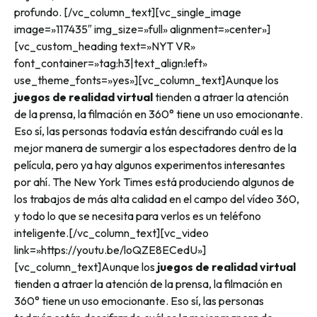
profundo.
[/vc_column_text][vc_single_image
image=»117435″ img_size=»full» alignment=»center»]
[vc_custom_heading text=»NYT VR»
font_container=»tag:h3|text_align:left»
use_theme_fonts=»yes»][vc_column_text]
Aunque los
juegos de realidad virtual
tienden a atraer la atención
de la prensa, la filmación en 360° tiene un uso emocionante.
Eso sí, las personas todavía están descifrando cuál es la
mejor manera de sumergir a los espectadores dentro de la
película, pero ya hay algunos experimentos interesantes
por ahí. The New York Times está produciendo algunos de
los trabajos de más alta calidad en el campo del vídeo 360,
y todo lo que se necesita para verlos es un teléfono
inteligente.
[/vc_column_text][vc_video
link=»https://youtu.be/loQZE8ECedU»]
[vc_column_text]
Aunque los
juegos de realidad virtual
tienden a atraer la atención de la prensa, la filmación en
360° tiene un uso emocionante. Eso sí, las personas