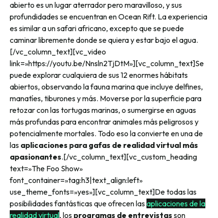
abierto es un lugar aterrador pero maravilloso, y sus
profundidades se encuentran en Ocean Rift. La experiencia
es similar a un safari africano, excepto que se puede
caminar libremente donde se quiera y estar bajo el agua.
[/vc_column_text][vc_video
link=»https://youtu.be/Nnsln2TjDtM»][vc_column_text]
Se
puede explorar cualquiera de sus 12 enormes hábitats
abiertos, observando la fauna marina que incluye delfines,
manatíes, tiburones y más. Moverse por la superficie para
retozar con las tortugas marinas, o sumergirse en aguas
más profundas para encontrar animales más peligrosos y
potencialmente mortales. Todo eso la convierte en una de
las
aplicaciones para gafas de realidad virtual más
apasionantes
.
[/vc_column_text][vc_custom_heading
text=»The Foo Show»
font_container=»tag:h3|text_align:left»
use_theme_fonts=»yes»][vc_column_text]
De todas las
posibilidades fantásticas que ofrecen las
aplicaciones de la
realidad virtual
, los
programas de entrevistas
son