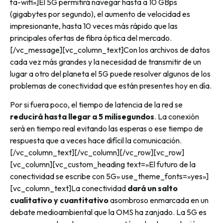
fa-wifi»]
El 5G permitirá navegar hasta a 10 GBps
(gigabytes por segundo), el aumento de velocidad es
impresionante, hasta 10 veces más rápido que las
principales ofertas de fibra óptica del mercado.
[/vc_message][vc_column_text]
Con los archivos de datos
cada vez más grandes y la necesidad de transmitir de un
lugar a otro del planeta el 5G puede resolver algunos de los
problemas de conectividad que están presentes hoy en día.
Por si fuera poco, el tiempo de latencia de la red se
reducirá hasta llegar a 5 milisegundos
. La conexión
será en tiempo real evitando las esperas o ese tiempo de
respuesta que a veces hace difícil la comunicación.
[/vc_column_text][/vc_column][/vc_row][vc_row]
[vc_column][vc_custom_heading text=»El futuro de la
conectividad se escribe con 5G» use_theme_fonts=»yes»]
[vc_column_text]
La conectividad
dará un salto
cualitativo y cuantitativo
asombroso enmarcada en un
debate medioambiental que la OMS ha zanjado. La 5G es