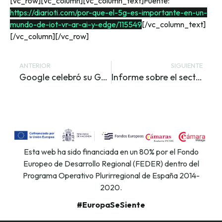
[vc_row][vc_column][vc_column_text]Fuente:
https://diarioti.com/por-que-el-5g-es-importante-en-un-
mundo-de-iot-vr-ar-ai-y-edge/115549
[/vc_column_text]
[/vc_column][/vc_row]
ANTERIOR
SIGUIENTE
Google celebró su Google IO
Informe sobre el sector industrial ya disponible en el Club de Innovación Digital
Esta web ha sido financiada en un 80% por el Fondo
Europeo de Desarrollo Regional (FEDER) dentro del
Programa Operativo Plurirregional de España 2014-
2020.
#EuropaSeSiente