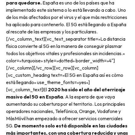
para quedarse.
España es uno de los países que ha
implementado este sistema o lo está llevando a cabo. Uno
de los más afectados por el virus y el que más restricciones
ha aplicado para contenerlo. El 5G está llegando a España
al rescate de las empresas y los particulares.
[/vc_column_text][vc_text_separator title=»La distancia
física convierte al 5G en la manera de conseguir plasmar
todos los objetivos vitales y profesionales sin incidencias.»
color=»turquoise» style=»dotted» border_width=»4″]
[/vc_column][/vc_row][vc_row][vc_column]
[vc_custom_heading text=»El 5G en España así es cómo
está llegando» use_theme_fonts=»yes»]
[vc_column_text]
El
2020 ha sido el año del aterrizaje
masivo del 5G en España
. A la espera de que vaya
aumentando su cobertura por el territorio. Los principales
operadores nacionales, Telefónica, Orange, Vodafone y
MásMóvil han empezado a ofrecer servicios comerciales
5G.
De momento solo está disponible en las ciudades
más importantes, con una cobertura reducida y unas