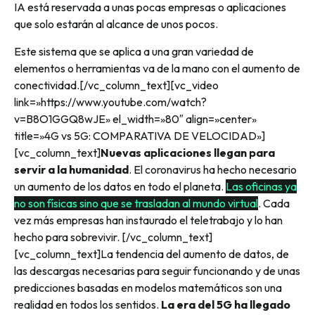
IA está reservada a unas pocas empresas o aplicaciones
que solo estarán al alcance de unos pocos.
Este sistema que se aplica a una gran variedad de
elementos o herramientas va de la mano con el aumento de
conectividad.
[/vc_column_text][vc_video
link=»https://www.youtube.com/watch?
v=B8O1GGQ8wJE» el_width=»80″ align=»center»
title=»4G vs 5G: COMPARATIVA DE VELOCIDAD»]
[vc_column_text]
Nuevas aplicaciones llegan para
servir a la humanidad
. El coronavirus ha hecho necesario
un aumento de los datos en todo el planeta.
Las oficinas ya
no son físicas sino que se trasladan al mundo virtual
. Cada
vez más empresas han instaurado el teletrabajo y lo han
hecho para sobrevivir.
[/vc_column_text]
[vc_column_text]
La tendencia del aumento de datos, de
las descargas necesarias para seguir funcionando y de unas
predicciones basadas en modelos matemáticos son una
realidad en todos los sentidos.
La era del 5G ha llegado