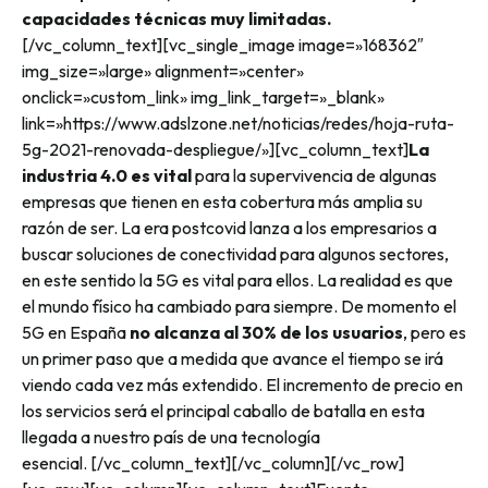
capacidades técnicas muy limitadas.
[/vc_column_text][vc_single_image image=»168362″
img_size=»large» alignment=»center»
onclick=»custom_link» img_link_target=»_blank»
link=»https://www.adslzone.net/noticias/redes/hoja-ruta-
5g-2021-renovada-despliegue/»][vc_column_text]
La
industria 4.0 es vital
para la supervivencia de algunas
empresas que tienen en esta cobertura más amplia su
razón de ser. La era postcovid lanza a los empresarios a
buscar soluciones de conectividad para algunos sectores,
en este sentido la 5G es vital para ellos. La realidad es que
el mundo físico ha cambiado para siempre. De momento el
5G en España
no alcanza al 30% de los usuarios
, pero es
un primer paso que a medida que avance el tiempo se irá
viendo cada vez más extendido. El incremento de precio en
los servicios será el principal caballo de batalla en esta
llegada a nuestro país de una tecnología
esencial.
[/vc_column_text][/vc_column][/vc_row]