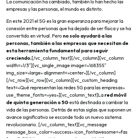
La comunicación ha cambiado, también lo han hecho las
empresas y las personas, el mundo es distinto.
En este 2021 el 5G es la gran esperanza para mejorar la
conexión entre personas que ha dejado de ser física y se ha
convertido en virtual. Pero
no solo ayudará a las
personas, también a las empresas que necesitan de
esta herramienta fundamental para seguir
creciendo.
[/vc_column_text][/vc_column][vc_column
width=»1/3″][vc_single_image image=»168355″
img_size=»large» alignment=»center»][/vc_column]
[/vc_row][vc_row][vc_column][vc_custom_heading
text=»Qué representan las redes 5G para las empresas»
use_theme_fonts=»yes»][vc_column_text]
La
red móvil
de quinta generación o 5G
está destinada a cambiar la
vida de las personas. Detrás de estas siglas que suponen un
avance significativo se esconde todo un nuevo sistema
revolucionario.
[/vc_column_text][vc_message
message_box_color=»success» icon_fontawesome=»fas