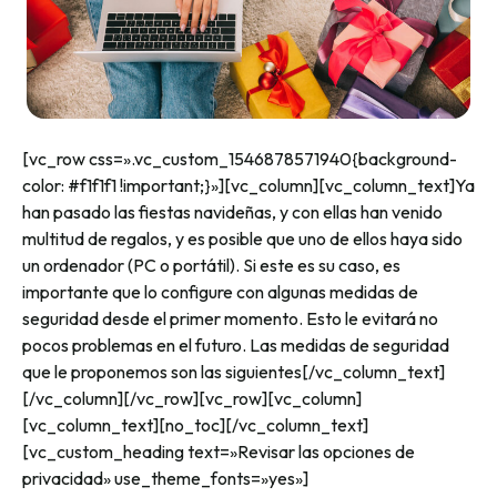
[vc_row css=».vc_custom_1546878571940{background-
color: #f1f1f1 !important;}»][vc_column][vc_column_text]Ya
han pasado las fiestas navideñas, y con ellas han venido
multitud de regalos, y es posible que uno de ellos haya sido
un ordenador (PC o portátil). Si este es su caso, es
importante que lo configure con algunas medidas de
seguridad desde el primer momento. Esto le evitará no
pocos problemas en el futuro. Las medidas de seguridad
que le proponemos son las siguientes[/vc_column_text]
[/vc_column][/vc_row][vc_row][vc_column]
[vc_column_text][no_toc][/vc_column_text]
[vc_custom_heading text=»Revisar las opciones de
privacidad» use_theme_fonts=»yes»]