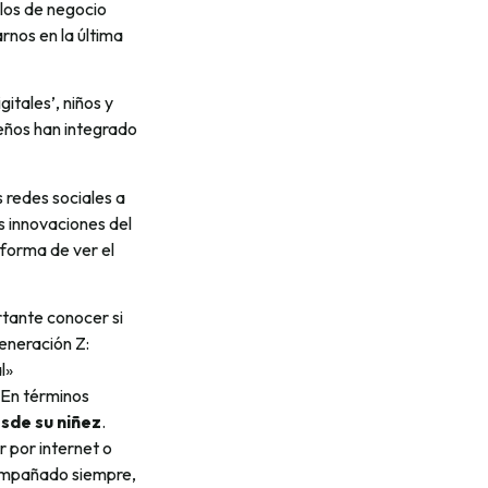
los de negocio
rnos en la última
itales’, niños y
ueños han integrado
s redes sociales a
s innovaciones del
forma de ver el
rtante conocer si
eneración Z:
l»
]En términos
esde su niñez
.
r por internet o
acompañado siempre,