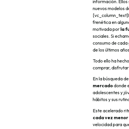
información. Ellos
nuevos modelos d
[vc_column_text]N
frenética en algun
motivada por
la 
sociales. Si echamo
consumo de cada ge
de los últimos años
Todo ello ha hecho
comprar, disfrutar
En la búsqueda de
mercado
donde e
adolescentes y jóv
hábitos y sus ruti
Este acelerado ri
cada vez menor
velocidad para q