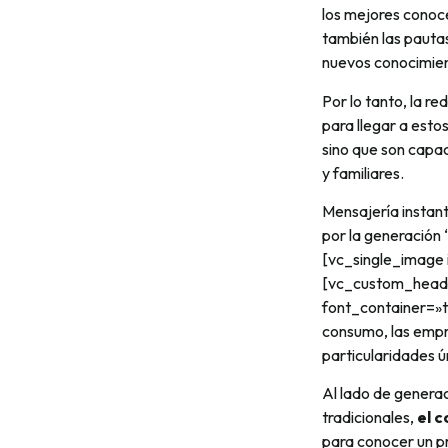
los mejores conoce
también las pauta
nuevos conocimient
Por lo tanto, la r
para llegar a estos
sino que son capac
y familiares.
Mensajería instant
por la generación 
[vc_single_image
[vc_custom_headi
font_container=»t
consumo, las emp
particularidades ú
Al lado de generac
tradicionales,
el 
para conocer un pr