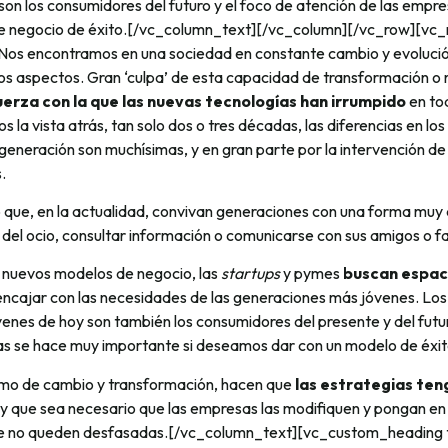
 son los consumidores del futuro y el foco de atención de las emp
e negocio de éxito.[/vc_column_text][/vc_column][/vc_row][vc
os encontramos en una sociedad en constante cambio y evolució
os aspectos. Gran ‘culpa’ de esta capacidad de transformación o 
fuerza con la que las nuevas tecnologías han irrumpido
en tod
s la vista atrás, tan solo dos o tres décadas, las diferencias en lo
neración son muchísimas, y en gran parte por la intervención de 
.
 que, en la actualidad, convivan generaciones con una forma muy 
 del ocio, consultar información o comunicarse con sus amigos o fa
 nuevos modelos de negocio, las
startups
y pymes
buscan espac
ncajar con las necesidades de las generaciones más jóvenes. Los 
enes de hoy son también los consumidores del presente y del futu
nas se hace muy importante si deseamos dar con un modelo de éxit
tmo de cambio y transformación, hacen que
las estrategias teng
y que sea necesario que las empresas las modifiquen y pongan en
ue no queden desfasadas.[/vc_column_text][vc_custom_heading