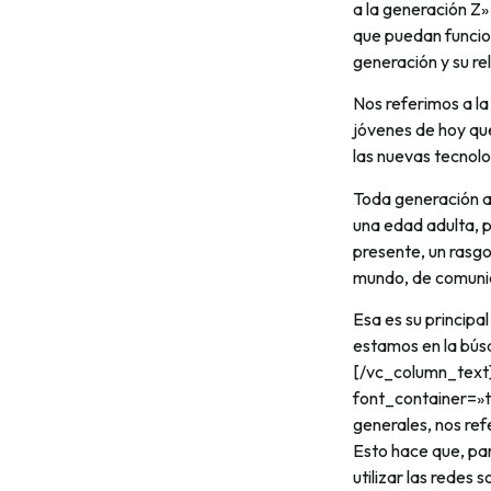
a la generación 
que puedan funcion
generación y su re
Nos referimos a la
jóvenes de hoy que
las nuevas tecnolo
Toda generación an
una edad adulta, p
presente, un rasg
mundo, de comunica
Esa es su principa
estamos en la bús
[/vc_column_text
font_container=»t
generales, nos re
Esto hace que, para
utilizar las redes 