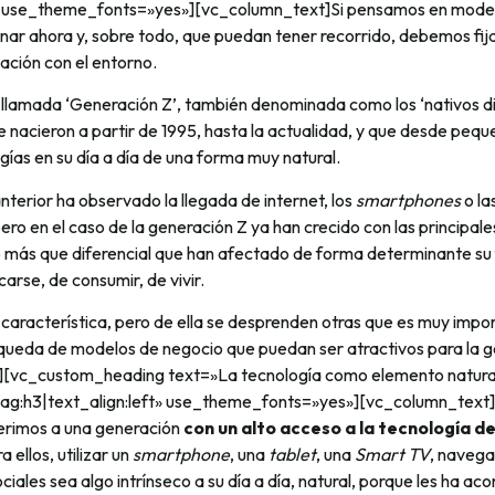
Z» use_theme_fonts=»yes»][vc_column_text]Si pensamos en mode
ar ahora y, sobre todo, que puedan tener recorrido, debemos fija
lación con el entorno.
 llamada ‘Generación Z’, también denominada como los ‘nativos dig
 nacieron a partir de 1995, hasta la actualidad, y que desde peq
gías en su día a día de una forma muy natural.
terior ha observado la llegada de internet, los
smartphones
o la
ero en el caso de la generación Z ya han crecido con las principale
o más que diferencial que han afectado de forma determinante su 
rse, de consumir, de vivir.
l característica, pero de ella se desprenden otras que es muy impo
queda de modelos de negocio que puedan ser atractivos para la g
][vc_custom_heading text=»La tecnología como elemento natura
ag:h3|text_align:left» use_theme_fonts=»yes»][vc_column_text
ferimos a una generación
con un alto acceso a la tecnología d
 ellos, utilizar un
smartphone
, una
tablet
, una
Smart TV
, navega
sociales sea algo intrínseco a su día a día, natural, porque les ha 