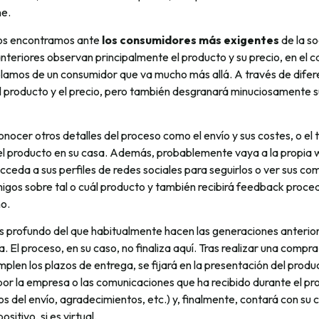
ne.
nos encontramos ante
los consumidores más exigentes
de la so
nteriores observan principalmente el producto y su precio, en el c
blamos de un consumidor que va mucho más allá. A través de difer
el producto y el precio, pero también desgranará minuciosamente s
ocer otros detalles del proceso como el envío y sus costes, o el
r el producto en su casa. Además, probablemente vaya a la propia
cceda a sus perfiles de redes sociales para seguirlos o ver sus co
igos sobre tal o cuál producto y también recibirá feedback proced
o.
ás profundo del que habitualmente hacen las generaciones anterio
 El proceso, en su caso, no finaliza aquí. Tras realizar una compra 
plen los plazos de entrega, se fijará en la presentación del product
por la empresa o las comunicaciones que ha recibido durante el p
sos del envío, agradecimientos, etc.) y, finalmente, contará con su
sitivo, si es virtual.