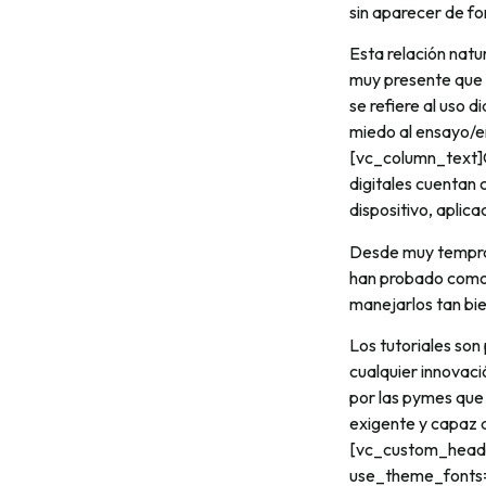
sin aparecer de f
Esta relación nat
muy presente que 
se refiere al uso
miedo al ensayo/e
[vc_column_text]C
digitales cuentan
dispositivo, aplic
Desde muy tempran
han probado como 
manejarlos tan bie
Los tutoriales son
cualquier innovac
por las pymes que 
exigente y capaz 
[vc_custom_headin
use_theme_fonts=»y