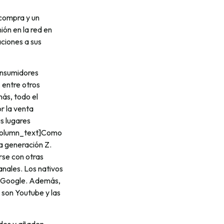
 compra y un
ión en la red en
aciones a sus
onsumidores
 entre otros
más, todo el
r la venta
s lugares
_column_text]Como
a generación Z.
rse con otras
nales. Los nativos
te Google. Además,
 son Youtube y las
edes y añaden