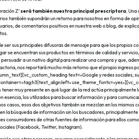
eración Z’
será también nuestra principal prescriptora
. Una
orios también supondrán un retorno para nosotros en forma de opin
arios, de comentarios positivos en nuestra web o blog, de explic
tos.
 ser sus principales difusoras de mensaje para que los propios c
ar se encuentran sus productos en términos de calidad y servicio,
, persuadir a un nativo digital para realizar una compra y que, ade
actoria, nos reportará mucho más retorno que el propio ingreso po
lumn_text][vc_custom_heading text=»Google y redes sociales, su
_container=»tag:h3|text_align:left» use_theme_fonts=»yes»][vc
ener muy presente en qué lugar de la red actúa principalmente l
en esencia, los utilizados para buscar información y para comunica
os casos, esos dos objetivos también se mezclan en los mismos ca
iben la búsqueda de información sin los buscadores, principalmen
es consumidores de otras fuentes de información para ellos como
sociales (Facebook, Twitter, Instagram).
elación con otras personas, recurren esencialmente a las mismas r