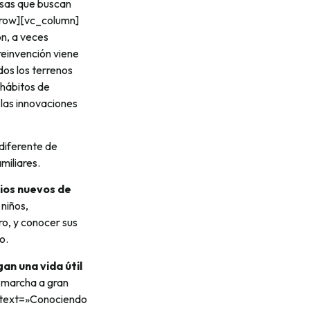
resas que buscan
_row][vc_column]
n, a veces
reinvención viene
os los terrenos
s hábitos de
las innovaciones
diferente de
miliares.
ios nuevos de
niños,
ro, y conocer sus
o.
an una vida útil
 marcha a gran
 text=»Conociendo