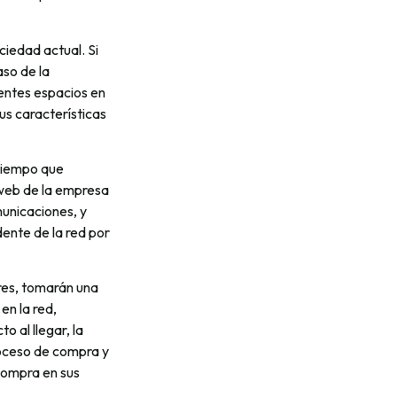
ciedad actual. Si
aso de la
entes espacios en
us características
 tiempo que
 web de la empresa
municaciones, y
ente de la red por
res, tomarán una
en la red,
o al llegar, la
roceso de compra y
 compra en sus