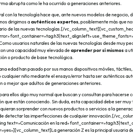
orma abrupta como le ha ocurrido a generaciones anteriores.
ural con la tecnología hace que, ante nuevos modelos de negocio,
nos dirigimos a
auténticos expertos
, posiblemente más que nos
 diario de las nuevas tecnologías.[/vc_column_text][vc_custom_he
rror» font_container=»tag:h3|text_align:left» use_theme_fonts=
omo usuarios naturales de las nuevas tecnologías desde muy peq
 con una capacidad muy elevada de
aprender por sí mismos
a ut
ación o producto de base tecnológica.
a edad han pasado por sus manos dispositivos móviles, táctiles, 
cualquier niño mediante el ensayo/error hasta ser auténticos au
n o mejor que adultos de generaciones anteriores.
 para ellos algo muy normal que buscan y consultan para hacerse c
ión que están conociendo. Sin duda, esta capacidad debe ser muy 
quieran sorprender con nuevos productos o servicios a la generac
de detectar las imperfecciones de cualquier innovación.[/vc_col
g text=»Comunicación en la red» font_container=»tag:h3|text_al
es»][vc_column_text]La generación Z es la principal usuaria de l