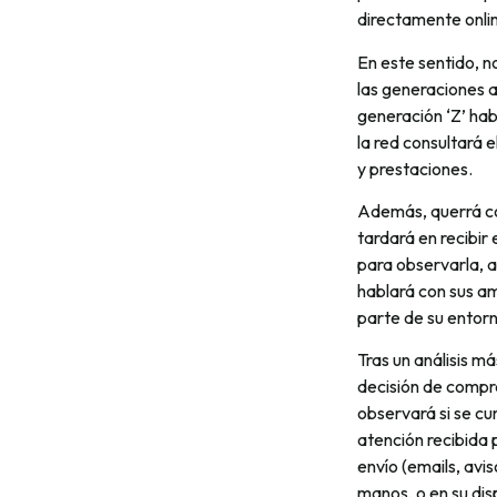
directamente onli
En este sentido, 
las generaciones a
generación ‘Z’ ha
la red consultará 
y prestaciones.
Además, querrá con
tardará en recibi
para observarla, a
hablará con sus am
parte de su entorn
Tras un análisis m
decisión de compra.
observará si se cum
atención recibida 
envío (emails, avi
manos, o en su dispo