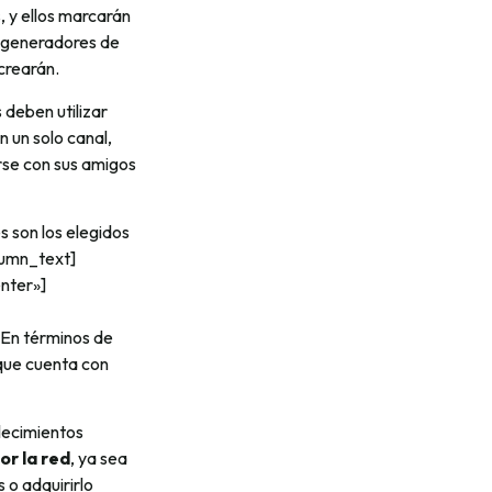
, y ellos marcarán
o generadores de
crearán.
 deben utilizar
n un solo canal,
arse con sus amigos
s son los elegidos
lumn_text]
nter»]
En términos de
que cuenta con
lecimientos
or la red
, ya sea
 o adquirirlo