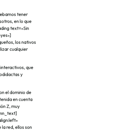
 debamos tener
otros, en lo que
ading text=»Sin
»yes»]
ueños, los nativos
ilizar cualquier
interactivos, que
todidactas y
on el dominio de
tenida en cuenta
ión Z, muy
umn_text]
ign:left»
a red, ellos son