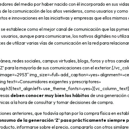
dores del medio por haber nacido con él incorporado en sus vidas
s de la comunicación de los años venideros, como usuarios y com
os e innovaciones en las iniciativas y empresas que ellos mismos 
ed se establece como el mejor canal de comunicación que las pymes
 usuarios, aunque para comunicarse, los nativos digitales no utiliza
es de utilizar varias vías de comunicación en la red para relacion
ánea, redes sociales, campus virtuales, blogs, foros y otros canale
‘Z’ para la mayoría de sus comunicaciones con el exterior.[/vc_co
 image=»2953″ img_size=»full» add_caption=»yes» alignment=»ce
ng text=»Consumidores exigentes y prescriptores»
ag:h3|text_align:left» use_theme_fonts=»yes»][vc_column_text]
resas
deben conocer muy bien los hábitos
de una generación 
nicas a la hora de consultar y tomar decisiones de compra.
iones anteriores, que todavía optan por la compra física en estab
consumo de la generación ‘Z’ pasa prácticamente siempre p
oducto, informarse sobre el precio, compararlo con otros similares