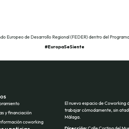
ondo Europeo de Desarrollo Regional (FEDER) dentro del Program
#EuropaSeSiente
ios
El nuevo espacio de Coworking 
oramiento
trabajar cómodamente, sin atadu
s y financiación
Málaga.
nformación coworking
Dirección:
Calle Cortina del Mue
s y noticias