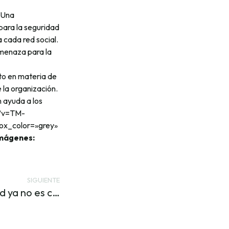
]Una
 para la seguridad
 cada red social.
amenaza para la
to en materia de
 la organización.
n ayuda a los
h?v=TM-
ox_color=»grey»
mágenes:
SIGUIENTE
Invertir en ciberseguridad ya no es cosa de grandes: las PYMEs incrementan su partida de gasto