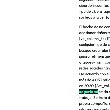
ciberdelincuentes
tipo de ciberataqu
sorteos o la venta
El hecho de no con
ocasionar daños r
[vc_column_text]
cualquier tipo de 
busque crear aler
ignorar el mensaj
ataques» font_con
redes sociales han
De acuerdo con el
más de 4.033 millo
en 2020.[/vc_colu
seguridad
se da 
trabajo. Se trata
propia compañía, 
información confi