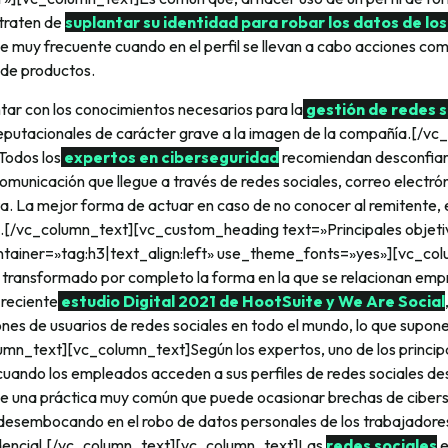
 traten de
suplantar su identidad para robar los datos de los
e muy frecuente cuando en el perfil se llevan a cabo acciones co
 de productos.
tar con los conocimientos necesarios para la
gestión de redes s
eputacionales de carácter grave a la imagen de la compañía.[/vc
Todos los
expertos en ciberseguridad
recomiendan desconfiar
comunicación que llegue a través de redes sociales, correo electr
ta. La mejor forma de actuar en caso de no conocer al remitente,
e.[/vc_column_text][vc_custom_heading text=»Principales objetiv
tainer=»tag:h3|text_align:left» use_theme_fonts=»yes»][vc_co
 transformado por completo la forma en la que se relacionan empr
 reciente
estudio Digital 2021 de HootSuite y We Are Social
nes de usuarios de redes sociales en todo el mundo, lo que supon
mn_text][vc_column_text]Según los expertos, uno de los princip
cuando los empleados acceden a sus perfiles de redes sociales des
 de una práctica muy común que puede ocasionar brechas de cibers
desembocando en el robo de datos personales de los trabajadores
dencial.[/vc_column_text][vc_column_text]Las
redes sociales
e