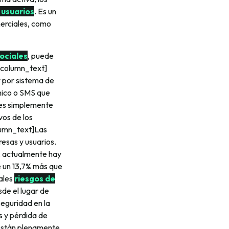
 usuarios
. Es un
merciales, como
ociales
, puede
_column_text]
 por sistema de
ónico o SMS que
 es simplemente
os de los
lumn_text]Las
esas y usuarios.
, actualmente hay
e un 13,7% más que
ales
riesgos de
de el lugar de
eguridad en la
 y pérdida de
stán plenamente