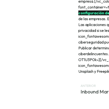
empresa.[/vc_col
font_container=»
configuración d
de las empresas. E
Las aplicaciones 
privacidad si se 
icon_fontawesome
ciberseguridad pue
Publicar determina
ciberdelincuente
OT1U3P0k»][/vc_
icon_fontawesome
Unsplash y Freep
ANTERIOR