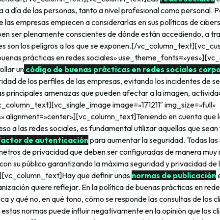
ía a día de las personas, tanto a nivel profesional como personal. 
 las empresas empiecen a considerarlas en sus políticas de ciber
en ser plenamente conscientes de dónde están accediendo, a tr
áles son los peligros a los que se exponen.[/vc_column_text][vc_
 buenas prácticas en redes sociales» use_theme_fonts=»yes»][vc
ollar un
código de buenas prácticas en redes sociales corp
ridad de los perfiles de las empresas, evitando los incidentes de 
as principales amenazas que pueden afectar a la imagen, activida
c_column_text][vc_single_image image=»171211″ img_size=»full»
» alignment=»center»][vc_column_text]Teniendo en cuenta que l
eso a las redes sociales, es fundamental utilizar aquellas que sean 
factor de autenticación
para aumentar la seguridad. Todas las 
etros de privacidad que deben ser configuradas de manera muy r
con su público garantizando la máxima seguridad y privacidad de l
][vc_column_text]Hay que definir unas
normas de publicación
e
nización quiere reflejar. En la política de buenas prácticas en red
lica y qué no, en qué tono, cómo se responde las consultas de los 
 estas normas puede influir negativamente en la opinión que los cli