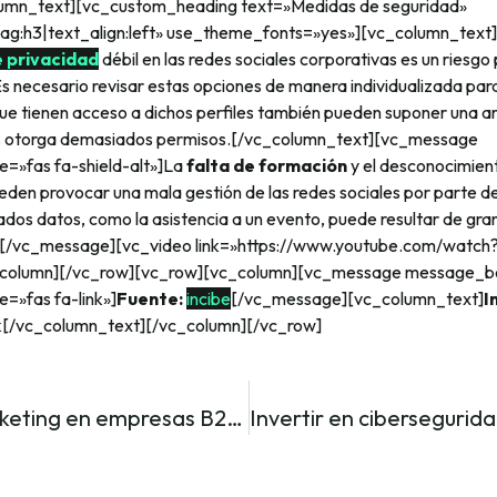
umn_text][vc_custom_heading text=»Medidas de seguridad»
tag:h3|text_align:left» use_theme_fonts=»yes»][vc_column_text
e privacidad
débil en las redes sociales corporativas es un riesgo
s necesario revisar estas opciones de manera individualizada para
que tienen acceso a dichos perfiles también pueden suponer una 
les otorga demasiados permisos.[/vc_column_text][vc_message
=»fas fa-shield-alt»]La
falta de formación
y el desconocimien
den provocar una mala gestión de las redes sociales por parte de
dos datos, como la asistencia a un evento, puede resultar de gra
s.[/vc_message][vc_video link=»https://www.youtube.com/watc
column][/vc_row][vc_row][vc_column][vc_message message_b
=»fas fa-link»]
Fuente:
incibe
[/vc_message][vc_column_text]
I
ik[/vc_column_text][/vc_column][/vc_row]
Inbound Marketing en empresas B2B: claves del estudio EIM 2021