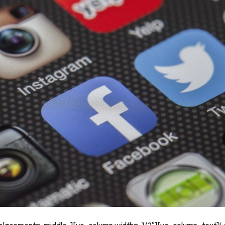
placement=»middle»][vc_column width=»1/2″][vc_column_text]La