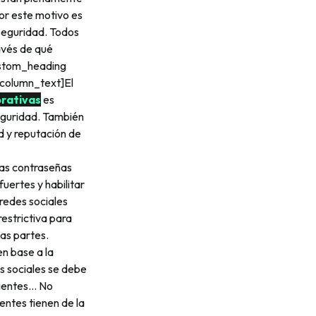
Por este motivo es
seguridad. Todos
avés de qué
custom_heading
_column_text]El
orativas
es
seguridad. También
d y reputación de
as contraseñas
fuertes y habilitar
redes sociales
estrictiva para
as partes.
n base a la
es sociales se debe
clientes… No
entes tienen de la