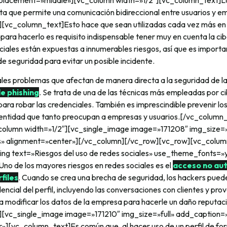
ta que permite una comunicación bidireccional entre usuarios y e
[vc_column_text]Esto hace que sean utilizadas cada vez más en 
 para hacerlo es requisito indispensable tener muy en cuenta la ci
ciales están expuestas a innumerables riesgos, así que es importa
 seguridad para evitar un posible incidente.
ales problemas que afectan de manera directa a la seguridad de la
e phishing
. Se trata de una de las técnicas más empleadas por c
ara robar las credenciales. También es imprescindible prevenir los
dentidad que tanto preocupan a empresas y usuarios.[/vc_column
olumn width=»1/2″][vc_single_image image=»171208″ img_size=»
» alignment=»center»][/vc_column][/vc_row][vc_row][vc_colum
g text=»Riesgos del uso de redes sociales» use_theme_fonts=»
no de los mayores riesgos en redes sociales es el
acceso no aut
files
. Cuando se crea una brecha de seguridad, los hackers pued
encial del perfil, incluyendo las conversaciones con clientes y pr
ara modificar los datos de la empresa para hacerle un daño reputaci
][vc_single_image image=»171210″ img_size=»full» add_caption=
»][vc_column_text]Es común que, al hacer uso de un perfil de for