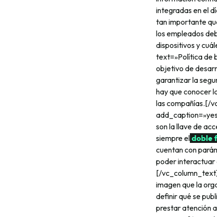
integradas en el d
tan importante que
los empleados deb
dispositivos y cu
text=»Política de
objetivo de desarr
garantizar la segu
hay que conocer l
las compañías.[/v
add_caption=»yes
son la llave de acc
siempre el
doble 
cuentan con parám
poder interactuar 
[/vc_column_text
imagen que la orga
definir qué se pub
prestar atención a