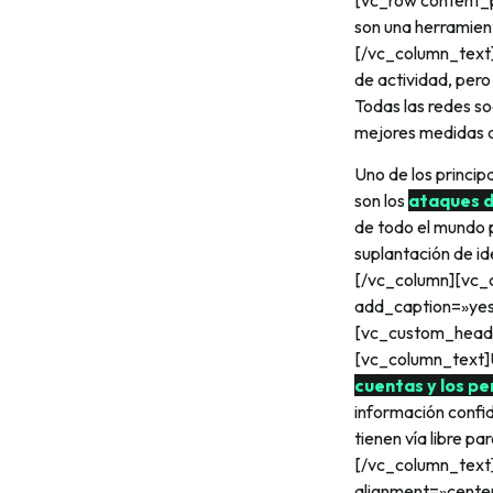
son una herramien
[/vc_column_text]
de actividad, pero
Todas las redes so
mejores medidas de
Uno de los princip
son los
ataques d
de todo el mundo p
suplantación de i
[/vc_column][vc_c
add_caption=»yes
[vc_custom_headin
[vc_column_text]U
cuentas y los per
información confid
tienen vía libre p
[/vc_column_text
alignment=»center