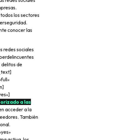
mpresas.
todos los sectores
berseguridad.
nte conocer las
s redes sociales
iberdelincuentes
 delitos de
_text]
full»
n]
yes»]
orizado a las
en acceder a la
oveedores. También
onal.
»yes»
ma activa, los