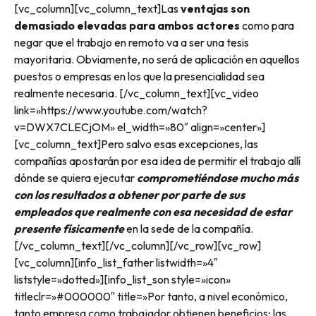
[vc_column][vc_column_text]
Las
ventajas son
demasiado elevadas para ambos actores
como para
negar que el trabajo en remoto va a ser una tesis
mayoritaria. Obviamente, no será de aplicación en aquellos
puestos o empresas en los que la presencialidad sea
realmente necesaria.
[/vc_column_text][vc_video
link=»https://www.youtube.com/watch?
v=DWX7CLECjOM» el_width=»80″ align=»center»]
[vc_column_text]
Pero salvo esas excepciones, las
compañías apostarán por esa idea de permitir el trabajo allí
dónde se quiera ejecutar
comprometiéndose mucho más
con los resultados a obtener por parte de sus
empleados que realmente con esa necesidad de estar
presente físicamente
en la sede de la compañía.
[/vc_column_text][/vc_column][/vc_row][vc_row]
[vc_column][info_list_father listwidth=»4″
liststyle=»dotted»][info_list_son style=»icon»
titleclr=»#000000″ title=»Por tanto, a nivel económico,
tanto empresa como trabajador obtienen beneficios; las