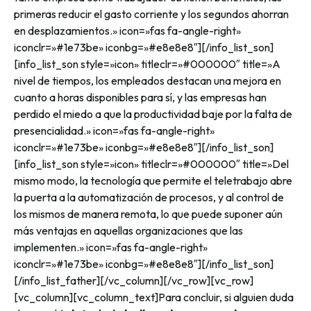
primeras reducir el gasto corriente y los segundos ahorran
en desplazamientos.» icon=»fas fa-angle-right»
iconclr=»#1e73be» iconbg=»#e8e8e8″][/info_list_son]
[info_list_son style=»icon» titleclr=»#000000″ title=»A
nivel de tiempos, los empleados destacan una mejora en
cuanto a horas disponibles para sí, y las empresas han
perdido el miedo a que la productividad baje por la falta de
presencialidad.» icon=»fas fa-angle-right»
iconclr=»#1e73be» iconbg=»#e8e8e8″][/info_list_son]
[info_list_son style=»icon» titleclr=»#000000″ title=»Del
mismo modo, la tecnología que permite el teletrabajo abre
la puerta a la automatización de procesos, y al control de
los mismos de manera remota, lo que puede suponer aún
más ventajas en aquellas organizaciones que las
implementen.» icon=»fas fa-angle-right»
iconclr=»#1e73be» iconbg=»#e8e8e8″][/info_list_son]
[/info_list_father][/vc_column][/vc_row][vc_row]
[vc_column][vc_column_text]
Para concluir, si alguien duda