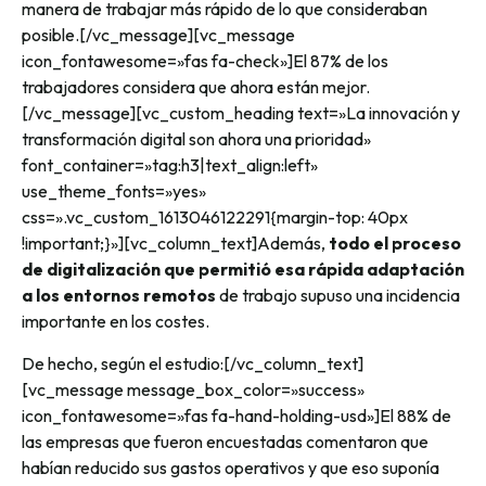
manera de trabajar más rápido de lo que consideraban
posible.
[/vc_message][vc_message
icon_fontawesome=»fas fa-check»]
El 87% de los
trabajadores considera que ahora están mejor.
[/vc_message][vc_custom_heading text=»La innovación y
transformación digital son ahora una prioridad»
font_container=»tag:h3|text_align:left»
use_theme_fonts=»yes»
css=».vc_custom_1613046122291{margin-top: 40px
!important;}»][vc_column_text]
Además,
todo el proceso
de digitalización que permitió esa rápida adaptación
a los entornos remotos
de trabajo supuso una incidencia
importante en los costes.
De hecho, según el estudio:
[/vc_column_text]
[vc_message message_box_color=»success»
icon_fontawesome=»fas fa-hand-holding-usd»]
El 88% de
las empresas que fueron encuestadas comentaron que
habían reducido sus gastos operativos y que eso suponía