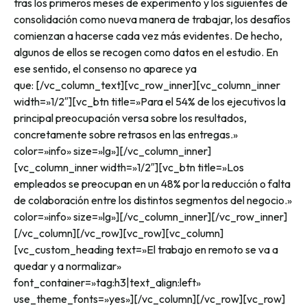
tras los primeros meses de experimento y los siguientes de
consolidación como nueva manera de trabajar, los desafíos
comienzan a hacerse cada vez más evidentes. De hecho,
algunos de ellos se recogen como datos en el estudio. En
ese sentido, el consenso no aparece ya
que:
[/vc_column_text][vc_row_inner][vc_column_inner
width=»1/2″][vc_btn title=»Para el 54% de los ejecutivos la
principal preocupación versa sobre los resultados,
concretamente sobre retrasos en las entregas.»
color=»info» size=»lg»][/vc_column_inner]
[vc_column_inner width=»1/2″][vc_btn title=»Los
empleados se preocupan en un 48% por la reducción o falta
de colaboración entre los distintos segmentos del negocio.»
color=»info» size=»lg»][/vc_column_inner][/vc_row_inner]
[/vc_column][/vc_row][vc_row][vc_column]
[vc_custom_heading text=»El trabajo en remoto se va a
quedar y a normalizar»
font_container=»tag:h3|text_align:left»
use_theme_fonts=»yes»][/vc_column][/vc_row][vc_row]