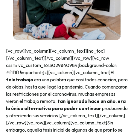
[vc_row][vc_column][vc_column_text][no_toc]
[/vc_column_text][/vc_column][/vc_row][vc_row
css=».vc_custom_1613029840984{background-color:
#f1f1f1 !important;}»][vc_column][vc_column_text]
El
teletrabajo
era una palabra que casi todos conocían, pero
de oídas, hasta que llegó la pandemia. Cuando comenzaron
las restricciones por el coronavirus, muchas empresas
vieron el trabajo remoto,
tan ignorado hace un año, era
la única alternativa para poder continuar
produciendo
y ofreciendo sus servicios.
[/vc_column_text][/vc_column]
[/vc_row][vc_row][vc_column][vc_column_text]
Sin
embargo, aquella tesis inicial de algunos de que pronto se