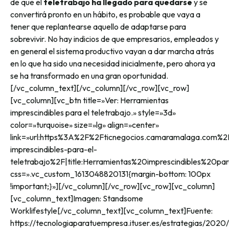
de que el
teletrabajo ha llegado para quedarse
y se
convertirá pronto en un hábito, es probable que vaya a
tener que replantearse aquello de adaptarse para
sobrevivir. No hay indicios de que empresarios, empleados y
en general el sistema productivo vayan a dar marcha atrás
en lo que ha sido una necesidad inicialmente, pero ahora ya
se ha transformado en una gran oportunidad.
[/vc_column_text][/vc_column][/vc_row][vc_row]
[vc_column][vc_btn title=»Ver: Herramientas
imprescindibles para el teletrabajo.» style=»3d»
color=»turquoise» size=»lg» align=»center»
link=»url:https%3A%2F%2Fticnegocios.camaramalaga.com%2
imprescindibles-para-el-
teletrabajo%2F|title:Herramientas%20imprescindibles%20p
css=».vc_custom_1613048820131{margin-bottom: 100px
!important;}»][/vc_column][/vc_row][vc_row][vc_column]
[vc_column_text]Imagen: Standsome
Worklifestyle[/vc_column_text][vc_column_text]Fuente:
https://tecnologiaparatuempresa.ituser.es/estrategias/2020/1