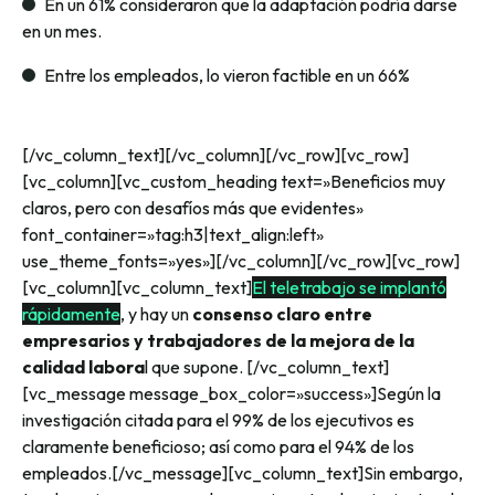
En un 61% consideraron que la adaptación podría darse
en un mes.
Entre los empleados, lo vieron factible en un 66%
[/vc_column_text][/vc_column][/vc_row][vc_row]
[vc_column][vc_custom_heading text=»Beneficios muy
claros, pero con desafíos más que evidentes»
font_container=»tag:h3|text_align:left»
use_theme_fonts=»yes»][/vc_column][/vc_row][vc_row]
[vc_column][vc_column_text]
El teletrabajo se implantó
rápidamente
, y hay un
consenso claro entre
empresarios y trabajadores de la mejora de la
calidad labora
l que supone.
[/vc_column_text]
[vc_message message_box_color=»success»]
Según la
investigación citada para el 99% de los ejecutivos es
claramente beneficioso; así como para el 94% de los
empleados.
[/vc_message][vc_column_text]
Sin embargo,