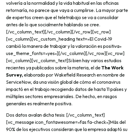
volvería a la normalidad y la vida habitual en las oficinas
retornaría, no parece que vaya a cumplirse. La mayor parte
de expertos creen que el teletrabajo se va a consolidar
antes de lo que socialmente hablando se cree.
[/vc_column_text][/vc_column][/vc_row][vc_row]
[vc_column][vc_custom_heading text=»El Covid-19
cambió la manera de trabajar y la valoración es positiva»
use_theme_fonts=»yes»][/vc_column][/vc_row][vc_row]
[vc_column][vc_column_text]
Si bien hay varios estudios
recientes ya publicados sobre la materia, el de
The Work
Survey,
elaborado por Wakefield Research en nombre de
ServiceNow, da una visión global de cómo el coronavirus
impactó en el trabajo recogiendo datos de hasta 11 países y
múltiples sectores empresariales.
De hecho, en rasgos
generales es realmente positiva.
Dos datos avalan dicha tesis:
[/vc_column_text]
[vc_message icon_fontawesome=»fas fa-check»]
Más del
90% de los ejecutivos consideran que la empresa adaptó su