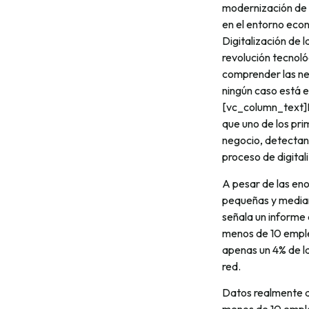
modernización de 
en el entorno econ
Digitalización de
revolución tecnológ
comprender las ne
ningún caso está 
[vc_column_text]P
que uno de los pri
negocio, detecta
proceso de digitali
A pesar de las eno
pequeñas y median
señala un informe 
menos de 10 emplea
apenas un 4% de l
red.
Datos realmente a
menos de 10 emplea