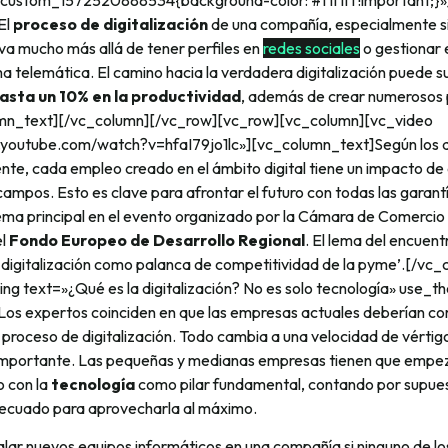
_custom_1572520888534{background-color: #f1f1f1 !important;}»
El
proceso de digitalización
de una compañía, especialmente s
a mucho más allá de tener perfiles en
redes sociales
o gestionar 
a telemática. El camino hacia la verdadera digitalización puede 
asta un 10% en la productividad
, además de crear numerosos
umn_text][/vc_column][/vc_row][vc_row][vc_column][vc_video
.youtube.com/watch?v=hfaI79jo1lc»][vc_column_text]Según los 
te, cada empleo creado en el ámbito digital tiene un impacto de 
ampos. Esto es clave para afrontar el futuro con todas las garant
ema principal en el evento organizado por la Cámara de Comercio
l
Fondo Europeo de Desarrollo Regional
. El lema del encuen
a digitalización como palanca de competitividad de la pyme’.[/vc
g text=»¿Qué es la digitalización? No es solo tecnología» use_
os expertos coinciden en que las empresas actuales deberían co
 proceso de digitalización. Todo cambia a una velocidad de vérti
mportante. Las pequeñas y medianas empresas tienen que empeza
 con la
tecnología
como pilar fundamental, contando por supues
ecuado para aprovecharla al máximo.
talar nuevos equipos informáticos en una compañía si ninguno de 