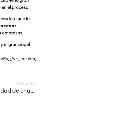
 en el proceso.
onsidera que la
rocesos
as empresas.
y el gran papel
vE»][/vc_column]
SIGUIENTE
Cómo aumentar la visibilidad de una empresa a través de TIC Negocios