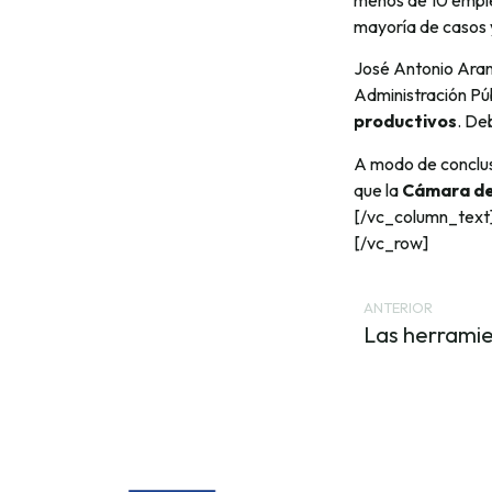
mayoría de casos y
José Antonio Arand
Administración Púb
productivos
. De
A modo de conclusi
que la
Cámara de
[/vc_column_text
[/vc_row]
ANTERIOR