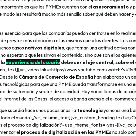
s importante es que las PYMEs cuenten con el
asesoramiento
y p
 modo les resultará mucho más sencillo saber qué deben hacer y
es esencial para que las compañías puedan centrarse en lo realme
r de prestar más atención a ellas mismas que a los clientes. Los c
muchos casos
nativos digitales
, que toman una actitud activa con
 no esperan a que les sirvan el contenido, sino que son ellos quiene
la
experiencia del usuario
debe ser el eje central, sobre el 
umn_text][vc_video link=»https://www.youtube.com/watch?v=11s
Desde la
Cámara de Comercio de España
han elaborado un d
es tecnológicas para que una PYME pueda transformarse en una em
e de su tamaño y sector de actividad. Hay varias líneas de acció
l Internet de las Cosas, el acceso a banda ancha o el e-commerc
 que sucedía hace unos pocos años, la
tecnología
ya no es una bar
de todo el mundo.[/vc_column_text][vc_custom_heading text=»¿
s el proceso de digitalización?» use_theme_fonts=»yes»][vc_co
omenzar el
proceso de digitalización en las PYMEs
no solo com