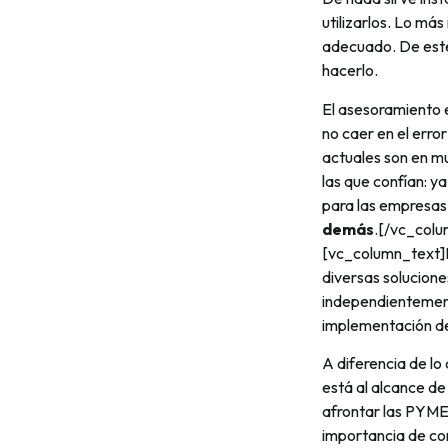
utilizarlos. Lo má
adecuado. De este
hacerlo.
El asesoramiento 
no caer en el erro
actuales son en 
las que confían: ya
para las empresas
demás
.[/vc_col
[vc_column_text]
diversas solucion
independientement
implementación de
A diferencia de lo
está al alcance 
afrontar las PYME
importancia de c