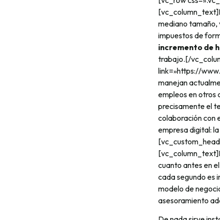
[vc_row css=».vc
[vc_column_text]
mediano tamaño, v
impuestos de form
incremento de h
trabajo.[/vc_col
link=»https://www
manejan actualmen
empleos en otros c
precisamente el t
colaboración con e
empresa digital: l
[vc_custom_headin
[vc_column_text]L
cuanto antes en el
cada segundo es i
modelo de negocio
asesoramiento ad
De nada sirve ins