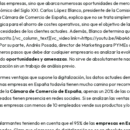
las empresas, sino que abarca numerosas oportunidades de mer
ómico del Siglo XXI. Carlos López Blanco, presidente de la Comis
 la Cámara de Comercio de España, explica que no se trata simple
ica para el ahorro de costes operativos, sino que el objetivo de la 
cesidades de los clientes actuales. Además, Blanco determina que
escrito.[/vc_column_text][vc_video link=»https://youtu.be/l4ba
or su parte, Andrés Posada, director de Marketing para PYMEs 
meros pasos que debe dar cualquier empresario es analizar la evol
ndo
oportunidades y amenazas
. No sirve de absolutamente n
zación sin un trabajo de análisis previo.
rmes ventajas que supone la digitalización, los datos actuales de
as empresas en España todavía tienen mucho camino por recorre
de la
Cámara de Comercio de España
, apenas un 20% de las 
dos tienen presencia en redes sociales. Si se analizan las ventas 
as empresas con menos de 10 empleados vende sus productos y/o s
larmantes teniendo en cuenta que el 95% de las
empresas en E
dos. Claro que el proceso de digitalización no es en absoluto senc