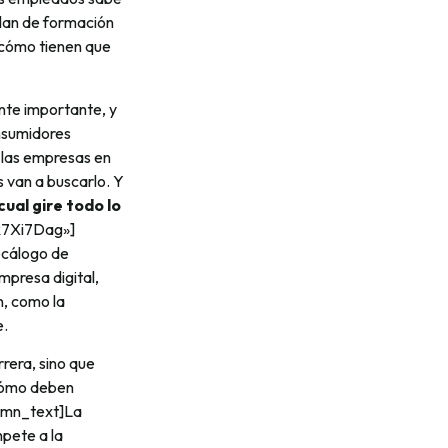
lan de formación
 cómo tienen que
nte importante, y
onsumidores
 las empresas en
s van a buscarlo. Y
cual gire todo lo
R7Xi7Dag»]
ecálogo de
presa digital,
n, como la
e.
rera, sino que
Cómo deben
lumn_text]La
pete a la