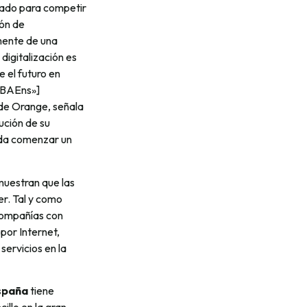
cado para competir
ión de
mente de una
digitalización es
 el futuro en
46BAEns»]
de Orange, señala
ución de su
ada comenzar un
muestran que las
r. Tal y como
compañías con
por Internet,
ervicios en la
spaña
tiene
illo en la gran