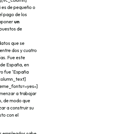
][vc_column]
i es de pequeño o
el pago de los
suponer
un
 puestos de
datos que se
entre dos y cuatro
ías. Fue este
 de España, en
tro fue ‘España
_column_text]
theme_fonts=»yes»]
menzar a trabajar
go, de modo que
r a construir su
to con el
los empleados sabe