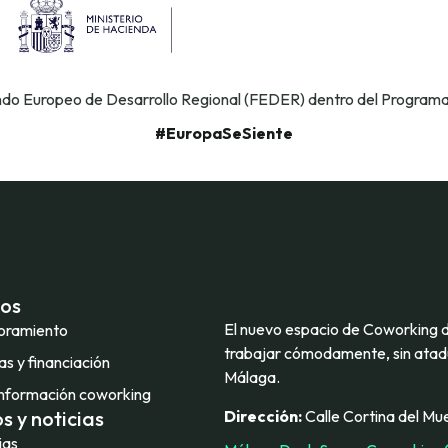
ondo Europeo de Desarrollo Regional (FEDER) dentro del Program
#EuropaSeSiente
ios
El nuevo espacio de Coworking 
oramiento
trabajar cómodamente, sin atadu
s y financiación
Málaga.
nformación coworking
Dirección:
Calle Cortina del Mue
s y noticias
ias