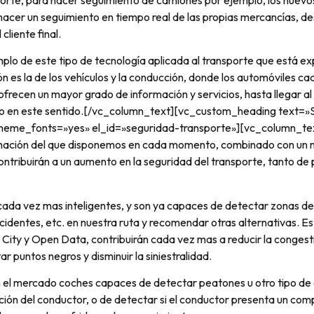
 hacer un seguimiento en tiempo real de las propias mercancías, d
cliente final.
mplo de este tipo de tecnología aplicada al transporte que está 
ón es la de los vehículos y la conducción, donde los automóviles c
ofrecen un mayor grado de información y servicios, hasta llegar 
 en este sentido.[/vc_column_text][vc_custom_heading text=»S
theme_fonts=»yes» el_id=»seguridad-transporte»][vc_column_te
rmación del que disponemos en cada momento, combinado con un 
ontribuirán a un aumento en la seguridad del transporte, tanto d
cada vez mas inteligentes, y son ya capaces de detectar zonas de
cidentes, etc. en nuestra ruta y recomendar otras alternativas. Est
ity y Open Data, contribuirán cada vez mas a reducir la congesti
r puntos negros y disminuir la siniestralidad.
 el mercado coches capaces de detectar peatones u otro tipo de 
nción del conductor, o de detectar si el conductor presenta un c