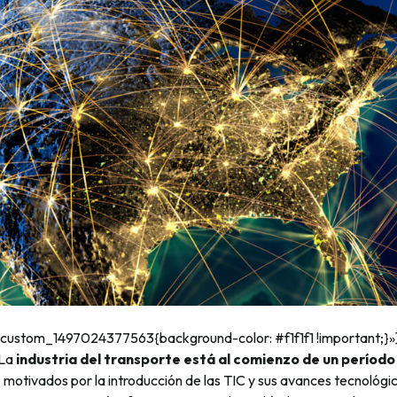
_custom_1497024377563{background-color: #f1f1f1 !important;}»
]La
industria del transporte está al comienzo de un período
s
motivados por la introducción de las TIC y sus avances tecnológ