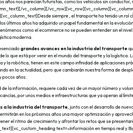
 años nos parecían futuristas, como los vehículos sin conductor, 
lumn_text][/vc_column][/vc_row][vc_row][vc_column][vc_column
vc_column_text]Desde siempre , el transporte ha tenido un rol cl
los últimos años ha adquirido un papel fundamental en la evolución d
Fenómenos como el ecommerce no se pueden entender sin el nivel d
ogística moderna.
esenciado
grandes avances en la industria del transporte
qu
 lo que está por venir en el mundo del transporte y la logística. L
data y la robótica, tienen en este campo infinidad de aplicaciones p
ndo en la actualidad, pero que cambiarán nuestra forma de despl
y pocos años.
 de la información, requiere cada vez de un mayor número y volu
ancías, por unos medios e infraestructuras que ya operan al límit
s a la industria del transporte
, junto con el desarrollo de nuev
 permitirán en los próximos años una mayor optimización y aprove
ner el ritmo de crecimiento y afrontar los retos que se presentar
text][vc_custom_heading text=»Información en tiempo real y Bi