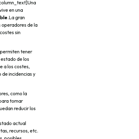
_column_text]Una
vive en una
ble
.La gran
s operadores de la
costes sin
a permiten tener
 estado de los
e a los costes,
 de incidencias y
ores, como la
 para tomar
uedan reducir los
tado actual
as, recursos, etc.
s, posibles