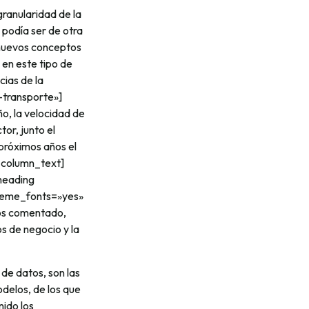
ranularidad de la
 podía ser de otra
n nuevos conceptos
en este tipo de
ias de la
-transporte»]
o, la velocidad de
or, junto el
 próximos años el
c_column_text]
heading
theme_fonts=»yes»
os comentado,
s de negocio y la
de datos, son las
delos, de los que
nido los