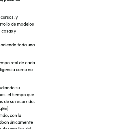
cursos, y
rrollo de modelos
 cosas y
poniendo toda una
iempo real de cada
eligencia como no
udiando su
mos, el tiempo que
s de su recorrido.
qE»]
ido, con la
itaban únicamente
 desarrollos del