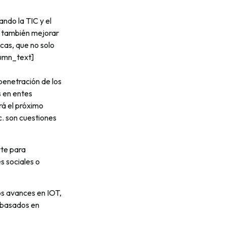
ndo la TIC y el
n también mejorar
icas, que no solo
lumn_text]
enetración de los
s en entes
rá el próximo
c. son cuestiones
rte para
s sociales o
los avances en IOT,
, basados en