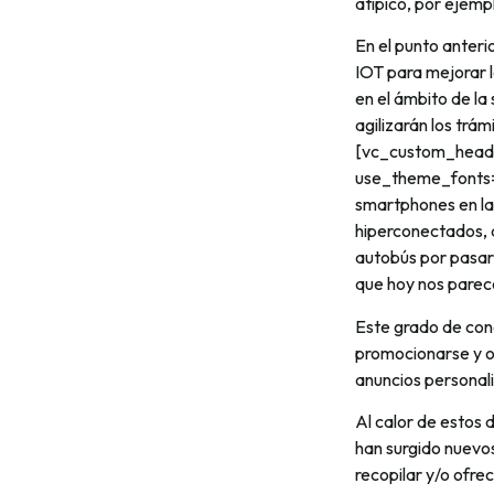
atípico, por ejemp
En el punto anter
IOT para mejorar l
en el ámbito de la
agilizarán los trá
[vc_custom_headin
use_theme_fonts=»
smartphones en la 
hiperconectados, 
autobús por pasar 
que hoy nos parece
Este grado de cone
promocionarse y of
anuncios persona
Al calor de estos 
han surgido nuevo
recopilar y/o ofre