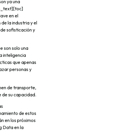
son ya una
_text][toc]
ave en el
e la industria y el
e sofisticación y
e son solo una
a inteligencia
rácticas que apenas
azar personas y
men de transporte,
e de su capacidad.
as
chamiento de estos
án en los próximos
g Data en la