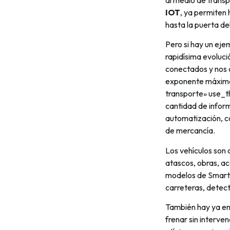
IOT
, ya permiten
hasta la puerta del 
Pero si hay un eje
rapidísima evoluci
conectados y nos 
exponente máximo
transporte» use_
cantidad de info
automatización, c
de mercancía.
Los vehículos son 
atascos, obras, ac
modelos de Smart C
carreteras, detecta
También hay ya en
frenar sin interve