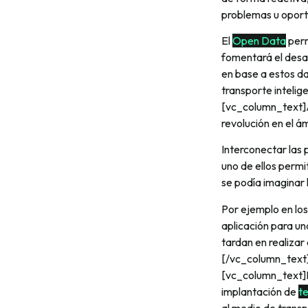
problemas u oport
El
Open Data
perm
fomentará el desa
en base a estos d
transporte inteli
[vc_column_text]A
revolución en el ám
Interconectar las 
uno de ellos permi
se podía imaginar
Por ejemplo en los
aplicación para un
tardan en realizar
[/vc_column_text
[vc_column_text]E
implantación de
te
al medio de transp