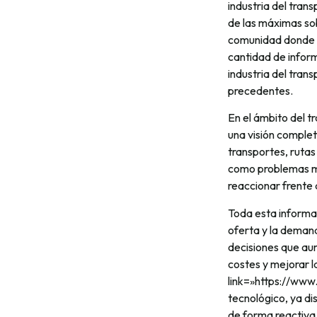
industria del tra
de las máximas sob
comunidad donde l
cantidad de inform
industria del tran
precedentes.
En el ámbito del tr
una visión complet
transportes, rutas
como problemas met
reaccionar frente a
Toda esta informa
oferta y la deman
decisiones que aum
costes y mejorar l
link=»https://ww
tecnológico, ya di
de forma reactiva,