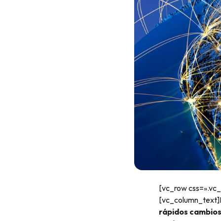
[vc_row css=».vc
[vc_column_text
rápidos cambio