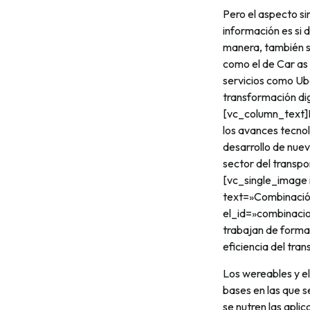
Pero el aspecto si
información es si 
manera, también se
como el de Car as 
servicios como Ub
transformación di
[vc_column_text]P
los avances tecnol
desarrollo de nuev
sector del transpo
[vc_single_image
text=»Combinación
el_id=»combinaci
trabajan de forma 
eficiencia del tran
Los wereables y e
bases en las que s
se nutren las apli