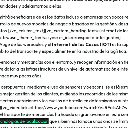
unidades y adelantarnos a ellas.
itirá beneficiarse de estos datos incluso a empresas con pocos re
rrollo de nuevos modelos de negocio basados en la gestión y desa
atos.[/vc_column_text][vc_custom_heading text=»Internet de las
gente» use_theme_fonts=»yes» el_id=»transporte-inteligente»]
uge de los wereables y el
Internet de las Cosas (IOT)
está su
bito del transporte y especialmente en la industria de la logística.
personas y mercancías con el entorno, y recoger información en t
te dotar a las infraestructuras de un nivel de automatización e int
 hace muy pocos años.
 aeropuertos, mediante el uso de sensores y beacons, se está est
a mejor gestión de los clientes, midiendo los recorridos de los mis
 ciertas operaciones y los cuellos de botella en determinados punto
][vc_video link=»https://www.youtube.com/watch?v=RFqIsAh7w
l transporte de mercancías ha habido un gran avance en este sent
cnologías de localización
que si bien hasta hace unos años se lim
orte, para hacer seguimiento de camiones por ejemplo, los nuevos