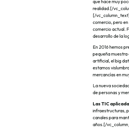
que hace muy pocos
realidad.[/vc_co
[/vc_column_text][
comercio, pero en 
comercio actual. 
desarrollo de la l
En 2016 hemos pr
pequeña muestra de
artificial, el big 
estamos vislumbra
mercancías en mu
La nueva sociedad
de personas y merc
Las TIC aplicada
infraestructuras,
canales para mante
años.[/vc_column_