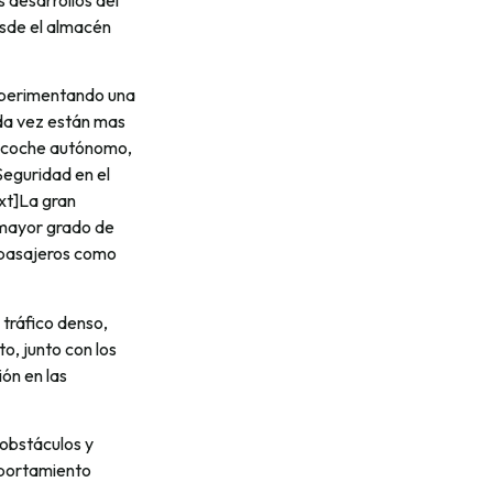
esde el almacén
experimentando una
ada vez están mas
al coche autónomo,
eguridad en el
xt]La gran
mayor grado de
e pasajeros como
 tráfico denso,
o, junto con los
ón en las
obstáculos y
omportamiento