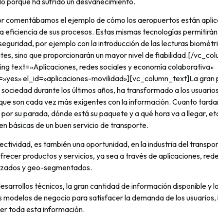
lo porque ha sufrido un desvanecimiento.
ior comentábamos el ejemplo de cómo los aeropuertos están aplica
a eficiencia de sus procesos. Estas mismas tecnologías permitirá
 seguridad, por ejemplo con la introducción de las lecturas biométr
mites, sino que proporcionarán un mayor nivel de fiabilidad.[/vc_co
g text=»Aplicaciones, redes sociales y economía colaborativa»
yes» el_id=»aplicaciones-movilidad»][vc_column_text]La gran p
sociedad durante los últimos años, ha transformado a los usuario
que son cada vez más exigentes con la información. Cuanto tarda
por su parada, dónde está su paquete y a qué hora va a llegar, et
n básicas de un buen servicio de transporte.
ctividad, es también una oportunidad, en la industria del transpo
recer productos y servicios, ya sea a través de aplicaciones, rede
lizados y geo-segmentados.
desarrollos técnicos, la gran cantidad de información disponible y 
s modelos de negocio para satisfacer la demanda de los usuarios
cer toda esta información.