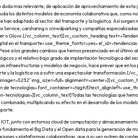
n duda mas relevante, de aplicación de aprovechamiento de esta g
duda los distintos modelos de economía colaborativa que, como no
 han adaptado al sector del transporte y la logísitca. Así surge
a Service, carsharing o crowdparking y compañías especializadas 
er o Glovo.[/vc_column_text][vc_custom_heading text=»Tendenc
gital en el transporte» use_theme_fonts=»yes» el_id=»tendencias
ese a los grandes cambios que hemos presenciado en el último añ
ógicos y el relativo bajo grado de implantación tecnológica del sect
as infraestructuras y modelos de negocio, hace prever que en los
rte y la logística va a sufrir una espectacular transformación.[/v
 image=»5232″ img_size=»full» alignment=»center»][vc_custom_
 de tecnologías» font_container=»tag:h3|text_align:left» use_
on-tecnologias»][vc_column_text]Todas las tecnologías que hem
combinada, multiplicando su efecto en el desarrollo de los modelo
sporte.
l IOT, junto con entornos cloud de computación y almacenamiento 
e fundamenta el Big Data y el Open data para la generación de mo
caciones y plataformas colaborativas, que a su vez nutren de conte