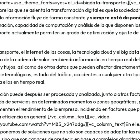
nsporte» use_theme_fonts=»yes» el_id=»bigdata-transporte»][vc
re las que se asienta la transformación digital es que la sociedad 
a información fluye de forma constante y
siempre está disponi
ación, capacidad de computación y análisis de la que disponen lo
sporte actualmente permiten un grado de optimización y ajuste de 
ansporte, el Internet de las cosas, la tecnología cloud y el big dat
a de la cadena de valor, recibiendo información en tiempo real del
 y flujos, así como de otros datos que pueden afectar directament
eorológicos, estado del tráfico, accidentes o cualquier otro tipo
 ellos en tiempo real.
ción puede después ser procesada y analizada, junto a otros fact
da de servicios en determinados momentos o zonas geográficas,
enten el rendimiento de la empresa, incidiendo en factores que p
a eficiencia en general.[/vc_column_text][vc_video
w.youtube.com/watch?v=M85_x247odg»][vc_column_text]En el es
sponemos de soluciones que no solo son capaces de adaptar las rut
 sino que son capaces de predecir, en base a complejos algoritmo