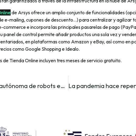
stán garantizados a través de la infraestructura en la nube de Ars
nline
de Arsys ofrece un amplio conjunto de funcionalidades (opc
de e-mailing, cupones de descuento…) para centralizar y agilizar t
e-commerce e incorpora las principales pasarelas de pago (PayPal
u panel de control permite añadir productos una sola vez y vende
nventariados, en plataformas como Amazon y eBay, así como en po
ecios como Google Shopping e Idealo.
 de Tienda Online incluyen tres meses de servicio gratuito.
Navegación autónoma de robots en entornos complejos y dinámicos