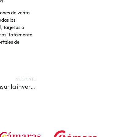
ys.
iones de venta
odas las
, tarjetas o
rlos, totalmente
rtales de
SIGUIENTE
La pandemia hace repensar la inversión en herramientas antifraude en las empresas