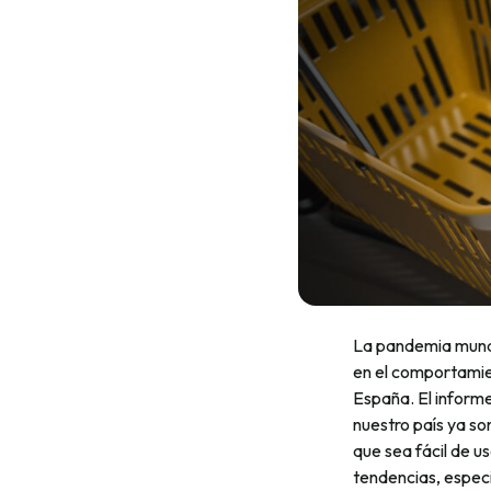
La pandemia mundi
en el comportamie
España. El inform
nuestro país ya s
que sea fácil de u
tendencias, especi