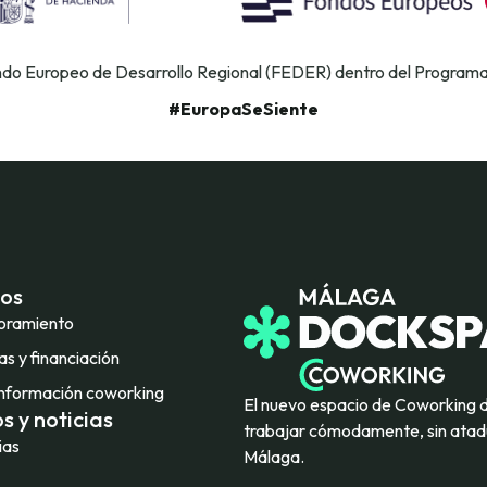
ondo Europeo de Desarrollo Regional (FEDER) dentro del Program
#EuropaSeSiente
ios
oramiento
s y financiación
nformación coworking
El nuevo espacio de Coworking 
s y noticias
trabajar cómodamente, sin atadu
ias
Málaga.