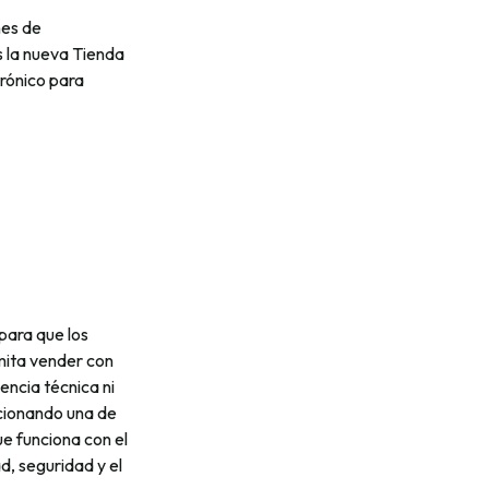
nes de
s la nueva Tienda
rónico para
para que los
mita vender con
encia técnica ni
ccionando una de
ue funciona con el
ad, seguridad y el