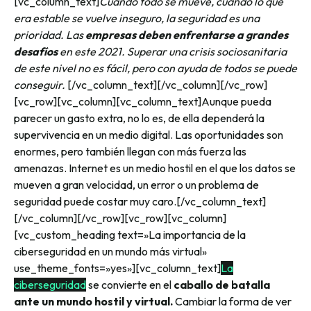
[vc_column_text]
Cuando todo se mueve, cuando lo que
era estable se vuelve inseguro, la seguridad es una
prioridad. Las
empresas deben enfrentarse a grandes
desafíos
en este 2021. Superar una crisis sociosanitaria
de este nivel no es fácil, pero con ayuda de todos se puede
conseguir.
[/vc_column_text][/vc_column][/vc_row]
[vc_row][vc_column][vc_column_text]
Aunque pueda
parecer un gasto extra, no lo es, de ella dependerá la
supervivencia en un medio digital. Las oportunidades son
enormes, pero también llegan con más fuerza las
amenazas. Internet es un medio hostil en el que los datos se
mueven a gran velocidad, un error o un problema de
seguridad puede costar muy caro.
[/vc_column_text]
[/vc_column][/vc_row][vc_row][vc_column]
[vc_custom_heading text=»La importancia de la
ciberseguridad en un mundo más virtual»
use_theme_fonts=»yes»][vc_column_text]
La
ciberseguridad
se convierte en el
caballo de batalla
ante un mundo hostil y virtual.
Cambiar la forma de ver