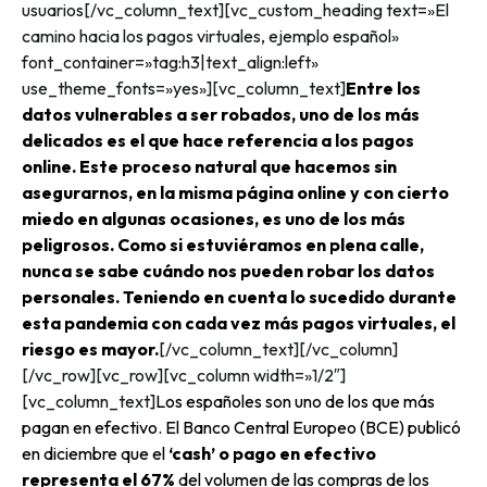
usuarios
[/vc_column_text][vc_custom_heading text=»El
camino hacia los pagos virtuales, ejemplo español»
font_container=»tag:h3|text_align:left»
use_theme_fonts=»yes»][vc_column_text]
Entre los
datos vulnerables a ser robados, uno de los más
delicados es el que hace referencia a los pagos
online. Este proceso natural que hacemos sin
asegurarnos, en la misma página online y con cierto
miedo en algunas ocasiones, es uno de los más
peligrosos. Como si estuviéramos en plena calle,
nunca se sabe cuándo nos pueden robar los datos
personales. Teniendo en cuenta lo sucedido durante
esta pandemia con cada vez más pagos virtuales, el
riesgo es mayor.
[/vc_column_text][/vc_column]
[/vc_row][vc_row][vc_column width=»1/2″]
[vc_column_text]
Los españoles son uno de los que más
pagan en efectivo. El Banco Central Europeo (BCE) publicó
en diciembre que el
‘cash’ o pago en efectivo
representa el 67%
del volumen de las compras de los