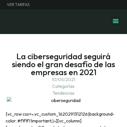
VER TARIFAS
Espacios de 
Salas Even
La ciberseguridad seguirá
siendo el gran desafío de las
empresas en 2021
10/05/2021
Categorías:
Tendencias
[vc_row css=».vc_custom_1620291312126{background-
color: #f1f1f1 !important;}»][vc_column]