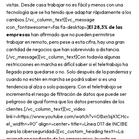
vistas. Desde casa trabajar no es fácil y menos con una
tecnología que se ha tenido que adaptar rápidamente a los
cambios.
[/vc_column_text][vc_message
icon_fontawesome=»fas fa-desktop»]
El 28,3% de las
empresas
han afirmado que no pueden permitirse
trabajar en remoto, pero pese a esta cifra, hay una gran
cantidad de negocios que han sobrevivido a distancia.
[/vc_message][vc_column_text]
Con todavía algunas
restricciones en marcha es difícil saber si el teletrabajo ha
llegado para quedarse o no. Solo después de la pandemia y
cuando no estén en marcha se podrá saber si es una
tendencia al alza o solo pasajera. Con el teletrabajo se
incrementa el riesgo de filtración de datos que puede ser
peligroso de igual forma que los datos personales de los
clientes.
[/vc_column_text][vc_video
link=»https://www.youtube.com/watch?v=0Bxn1qX1CHc»
el_width=»90″ align=»center» title=»Línea 017 de INCIBE
para la ciberseguridad»][vc_custom_heading text=»La
asignatura pendiente de los empresarios: Invertir en