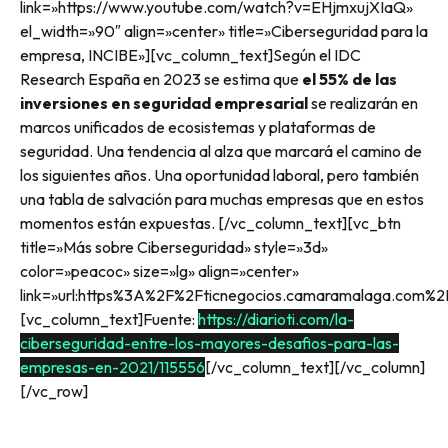
link=»https://www.youtube.com/watch?v=EHjmxujXIaQ»
el_width=»90″ align=»center» title=»Ciberseguridad para la
empresa, INCIBE»][vc_column_text]
Según el IDC
Research España en 2023 se estima que
el 55% de las
inversiones en seguridad empresarial
se realizarán en
marcos unificados de ecosistemas y plataformas de
seguridad. Una tendencia al alza que marcará el camino de
los siguientes años. Una oportunidad laboral, pero también
una tabla de salvación para muchas empresas que en estos
momentos están expuestas.
[/vc_column_text][vc_btn
title=»Más sobre Ciberseguridad» style=»3d»
color=»peacoc» size=»lg» align=»center»
link=»url:https%3A%2F%2Fticnegocios.camaramalaga.com%2
[vc_column_text]Fuente:
https://diarioti.com/la-
ciberseguridad-entre-los-mayores-desafios-para-las-
empresas-en-2021/115556
[/vc_column_text][/vc_column]
[/vc_row]