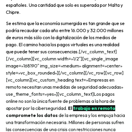
españoles. Una cantidad que solo es superada por Malta y
Chipre.
Se estima que la economía sumergida es tan grande que se
podría recaudar cada año entre 16.000 y 32.000 millones
de euros más sólo con la digitalización de los medios de
pago. El camino hacia los pagos virtuales es una realidad
que puede tener sus consecuencias.
[/vc_column_text]
[/vc_column][vc_column width=»1/2″][vc_single_image
image=»168190″ img_size=»medium» alignment=»center»
style=»vc_box_rounded»][/vc_column][/vc_row][vc_row]
[vc_column][vc_custom_heading text=»Empresas en
remoto necesitan unas medidas de seguridad adecuadas»
use_theme_fonts=»yes»][vc_column_text]
Los pagos
online no son la única fuente de problemas a la hora de
apostar por la ciberseguridad.
El
trabajo en remoto
compromete los datos
de la empresa y los empuja hacia
una transformación necesaria. Millones de personas sufren
las consecuencias de una crisis con restricciones nunca