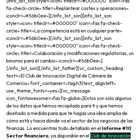
[info_list_son style=»icon» titleclr=»#000000″ icon=»fas
fa-check-circle» title=»Replantear costes y operaciones»
iconclr=»#56b0ee»][/info_list_son][info_list_son
style=»icon» titleclr=»#000000″ icon=»fas fa-check-
circle» title=»La competencia está en cualquier parte»
iconclr=»#56b0ee»][/info_list_son][info_list_son
style=»icon» titleclr=»#000000″ icon=»fas fa-check-
circle» title=»Colaboración y modificaciones regulatorias, un
binomio para el cambio» iconclr=»#56b0ee»]
[/info_list_son][/info_list_father][vc_custom_heading
text=»El Club de Innovación Digital de Cámara de
Comercio» font_container=»tag:h3|text_align:left»
use_theme_fonts=»yes»][vc_message
icon_fontawesome=»fas fa-globe»]Estos son solo algunos
de los datos que hemos recopilado para ti y que hemos
diseñado a medida para que te hagas una idea amplia de
cómo está y hacia dónde va el sector de los negocios de las
finanzas. Lo encuentras todo detallado en el
Informe #10
Sector financiero
, ya disponible en el
Club de Innovación