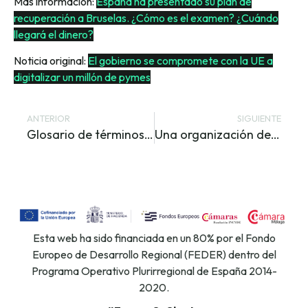
Más información:
España ha presentado su plan de
recuperación a Bruselas. ¿Cómo es el examen? ¿Cuándo
llegará el dinero?
Noticia original:
El gobierno se compromete con la UE a
digitalizar un millón de pymes
ANTERIOR
SIGUIENTE
Glosario de términos de ciberseguridad: una guía de aproximación para el empresario
Una organización de consumidores denuncia a WhatsApp ante la UE
Esta web ha sido financiada en un 80% por el Fondo
Europeo de Desarrollo Regional (FEDER) dentro del
Programa Operativo Plurirregional de España 2014-
2020.