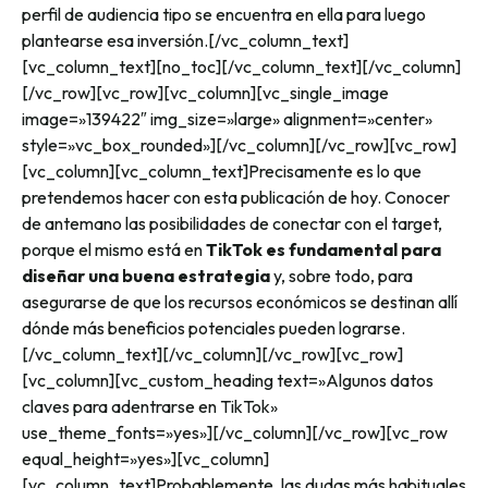
perfil de audiencia tipo se encuentra en ella para luego
plantearse esa inversión.
[/vc_column_text]
[vc_column_text][no_toc][/vc_column_text][/vc_column]
[/vc_row][vc_row][vc_column][vc_single_image
image=»139422″ img_size=»large» alignment=»center»
style=»vc_box_rounded»][/vc_column][/vc_row][vc_row]
[vc_column][vc_column_text]
Precisamente es lo que
pretendemos hacer con esta publicación de hoy. Conocer
de antemano las posibilidades de conectar con el target,
porque el mismo está en
TikTok es fundamental para
diseñar una buena estrategia
y, sobre todo, para
asegurarse de que los recursos económicos se destinan allí
dónde más beneficios potenciales pueden lograrse.
[/vc_column_text][/vc_column][/vc_row][vc_row]
[vc_column][vc_custom_heading text=»Algunos datos
claves para adentrarse en TikTok»
use_theme_fonts=»yes»][/vc_column][/vc_row][vc_row
equal_height=»yes»][vc_column]
[vc_column_text]
Probablemente, las dudas más habituales