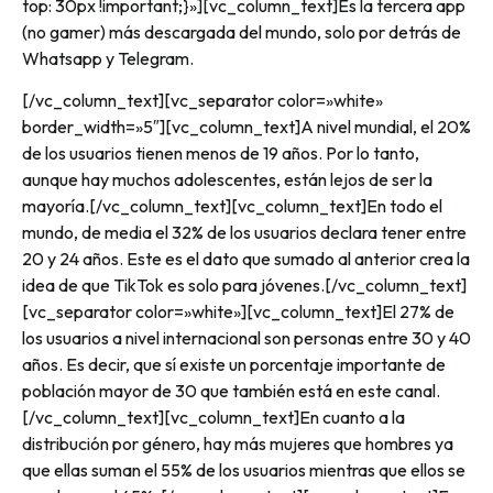
top: 30px !important;}»][vc_column_text]
Es la tercera app
(no gamer) más descargada del mundo, solo por detrás de
Whatsapp y Telegram.
[/vc_column_text][vc_separator color=»white»
border_width=»5″][vc_column_text]
A nivel mundial, el 20%
de los usuarios tienen menos de 19 años. Por lo tanto,
aunque hay muchos adolescentes, están lejos de ser la
mayoría.
[/vc_column_text][vc_column_text]
En todo el
mundo, de media el 32% de los usuarios declara tener entre
20 y 24 años. Este es el dato que sumado al anterior crea la
idea de que TikTok es solo para jóvenes.
[/vc_column_text]
[vc_separator color=»white»][vc_column_text]
El 27% de
los usuarios a nivel internacional son personas entre 30 y 40
años. Es decir, que sí existe un porcentaje importante de
población mayor de 30 que también está en este canal.
[/vc_column_text][vc_column_text]
En cuanto a la
distribución por género, hay más mujeres que hombres ya
que ellas suman el 55% de los usuarios mientras que ellos se