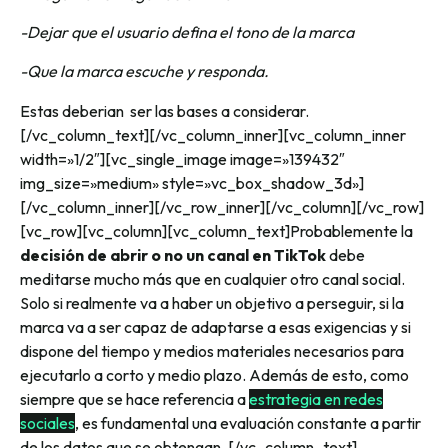
-Dejar que el usuario defina el ton
o de la marca
-Que la marca escuche y responda.
Estas deberian ser las bases a considerar.
[/vc_column_text][/vc_column_inner][vc_column_inner
width=»1/2″][vc_single_image image=»139432″
img_size=»medium» style=»vc_box_shadow_3d»]
[/vc_column_inner][/vc_row_inner][/vc_column][/vc_row]
[vc_row][vc_column][vc_column_text]
Probablemente la
decisión de abrir o no un canal en TikTok
debe
meditarse mucho más que en cualquier otro canal social.
Solo si realmente va a haber un objetivo a perseguir, si la
marca va a ser capaz de adaptarse a esas exigencias y si
dispone del tiempo y medios materiales necesarios para
ejecutarlo a corto y medio plazo. Además de esto, como
siempre que se hace referencia a
estrategia en redes
sociales
, es fundamental una evaluación constante a partir
de los datos que se obtengan.
[/vc_column_text]