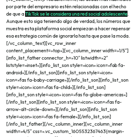
por parte del empresario estén relacionadas con el hecho
de que a
TikTok se le considera una red social adolescente
.
Aunque esto siga teniendo algo de verdad, los números que
muestra esta plataforma social empiezan a hacer repensar
esa estrategia común de ignorarla hasta que pase la moda.
[/vc_column_text][vc_row_inner
content_placement=»top»][vc_column_inner width=»1/5″]
[info_list_father connector_h=»10″ listwidth=»2″
liststyle=»inset»][info_list_son style=»icon» icon=»fab fa-
android»][/info_list_son][info_list_son style=»icon»
icon=»fas fa-baby-carriage»][/info_list_son][info_list_son
style=»icon» icon=»fas fa-child»][/info_list_son]
[info_list_son style=»icon» icon=»fas fa-globe-americas»]
[/info_list_son][info_list_son style=»icon» icon=»fas fa-
arrow-alt-circle-down»][/info_list_son][info_list_son
style=»icon» icon=»fas fa-female»][/info_list_son]
[/info_list_father][/vc_column_inner][vc_column_inner
width=»4/5″ css=».vc_custom_1605532367463{margin-