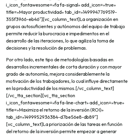
i_icon_fontawesome=»fa fa-signal» add_icon=»true»
title=»Mayor productividad» tab_id=»1499947769519-
355f3966-eb46″][vc_column_text]La organización en
grupos autosuficientes y autónomos del equipo de trabajo
permite reducir la burocracia e impedimentos en el
desarrollo de las iteraciones, lo que agiliza la toma de
decisiones y la resolución de problemas.
Por otro lado, este tipo de metodologías basadas en
desarrollos incrementales de corta duración y con mayor
grado de autonomía, mejora considerablemente la
motivación de los trabajadores, lo cual influye directamente
en la productividad de los mismos.[/vc_column_text]
[/vc_tta_section][vc_tta_section
i_icon_fontawesome=»fa fa-line-chart» add_icon=»true»
title=»Maximiza el retorno de la inversión (ROI)»
tab_id=»1499952936384-d7be56e8-db89″]
[vc_column_text]La priorización de las tareas en función
del retorno de la inversión permite empezar a generar