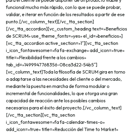
para el cliente se puede disponer de un producto viable y
funcional mucho más rápido, con lo que se puede probar,
validar, e iterar en función de los resultados a partir de ese
punto.[/vc_column_text][/vc_tta_section]
[/vc_tta_accordion][vc_custom_heading text=»Beneficios
de SCRUM» use_theme_fonts=»yes» el_id=»beneficios»]
[vc_tta_accordion active_section=»1″][vc_tta_section
i_icon_fontawesome=»fa fa-exchange» add_icon=»true»
title=»Flexibilidad frente a los cambios»
tab_id=»1499947768356-08ca3d22-54b5″]
[vc_column_text]Toda la filosofía de SCRUM gira en torno
a adaptarse a las necesidades del cliente o del mercado,
mediante la puesta en marcha de forma modular o
incremental de funcionalidades, lo que otorga una gran
capacidad de reacción ante los posibles cambios
necesarios para el éxito del proyecto.[/vc_column_text]
[/vc_tta_section][vc_tta_section
i_icon_fontawesome=»fa fa-calendar-times-o»
add_icon=»true» title=»Reducción del Time to Market»