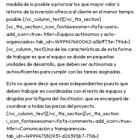
medida de lo posible a priorizar los que mayor valor o
retorno de la inversión ofrezca al cliente en el menor tiempo
posible.[/vc_column_text][/vc_tta_section]
[vc_tta_section i_icon_fontawesome=»fa fa-users»
add_icon=»true» title=»Equipos autónomos y auto-
organizados» tab_id=»1499947460062-a5bff73e-796d»]
[vc_column_text]Una de las características de esta forma
de trabajar es que el equipo se divide en pequeñas
unidades de desarrollo, que deben ser autónomas y
autosuficientes para cumplir con las tareas asignadas.
Esto no quiere decir que sean independientes puesto que
deben trabajar en coordinadas con el resto de equipos y
dirigidas por la figura del
facilitador
, que se encargará de
coordinar a todas las piezas del proyecto.
[/vc_column_text][/vc_tta_section][vc_tta_section
i_icon_fontawesome=»fa fa-comments» add_icon=»true»
title=»Comunicación y transparencia»
tab_id=»1499947580931-d26395b7-711d»]