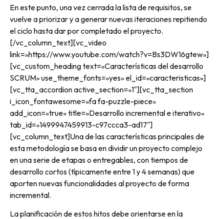
En este punto, una vez cerrada la lista de requisitos, se
vuelve a priorizar y a generar nuevas iteraciones repitiendo
el ciclo hasta dar por completado el proyecto.
[/vc_column_text][vc_video
link=»https://www.youtube.com/watch?v=Bs3DW16gtew»]
[vc_custom_heading text=»Características del desarrollo
SCRUM» use_theme_fonts=»yes» el_id=»caracteristicas»]
[vc_tta_accordion active_section=»1″][vc_tta_section
i_icon_fontawesome=»fa fa-puzzle-piece»
add_icon=»true» title=»Desarrollo incremental e iterativo»
tab_id=»1499947459913-c97ccca3-ad17″]
[vc_column_text]Una de las características principales de
esta metodología se basa en dividir un proyecto complejo
en una serie de etapas o entregables, con tiempos de
desarrollo cortos (típicamente entre 1 y 4 semanas) que
aporten nuevas funcionalidades al proyecto de forma
incremental.
La planificación de estos hitos debe orientarse en la