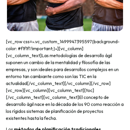
[vc_row css=».vc_custom_1499947395597{background-
color: #f1f1f1 !important;}»][vc_column]
[vc_column_text]Las metodologías de desarrollo ágil
suponen un cambio de la mentalidad y filosofía de las
empresas, y son ideales para desarrollos complejos en un
entorno tan cambiante como son las TIC en la
actualidad[/vc_column_text][/vc_column][/vc_row]
[vc_row][vc_column][vc_column_text][toc]
[/vc_column_text][vc_column_text]El concepto de
desarrollo ágil nace en la década de los 90 como reacción a
los rígidos sistemas de planificación de proyectos
existentes hasta la fecha.
Los
métodos de planificación tradicionales