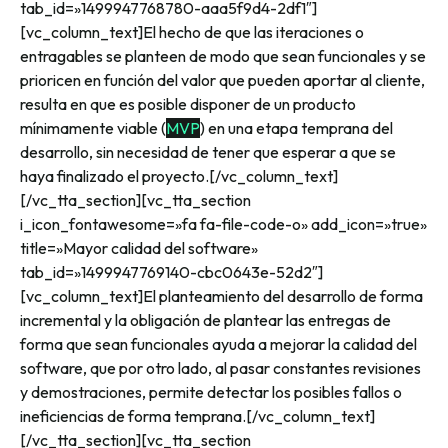
tab_id=»1499947768780-aaa5f9d4-2df1″]
[vc_column_text]El hecho de que las iteraciones o
entragables se planteen de modo que sean funcionales y se
prioricen en función del valor que pueden aportar al cliente,
resulta en que es posible disponer de un producto
mínimamente viable (
MVP
) en una etapa temprana del
desarrollo, sin necesidad de tener que esperar a que se
haya finalizado el proyecto.[/vc_column_text]
[/vc_tta_section][vc_tta_section
i_icon_fontawesome=»fa fa-file-code-o» add_icon=»true»
title=»Mayor calidad del software»
tab_id=»1499947769140-cbc0643e-52d2″]
[vc_column_text]El planteamiento del desarrollo de forma
incremental y la obligación de plantear las entregas de
forma que sean funcionales ayuda a mejorar la calidad del
software, que por otro lado, al pasar constantes revisiones
y demostraciones, permite detectar los posibles fallos o
ineficiencias de forma temprana.[/vc_column_text]
[/vc_tta_section][vc_tta_section