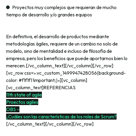
Proyectos muy complejos que requieran de mucho
tiempo de desarrollo y/o grandes equipos
En definitiva, el desarrollo de productos mediante
metodologías ágiles, requiere de un cambio no solo de
modelo, sino de mentalidad e incluso de filosofía de
empresa, pero los beneficios que puede aportarnos bien lo
merecen.[/vc_column_text][/vc_column][/vc_row]
[vc_row css=».vc_custom_1499947428056{background-
color: #f1f1f1 !important;}»][vc_column]
[vc_column_text]REFERENCIAS
11th state of agile
Proectos agiles
OBS –
¿Cuáles son las características de los roles de Scrum?
[/vc_column_text][/vc_column][/vc_row]