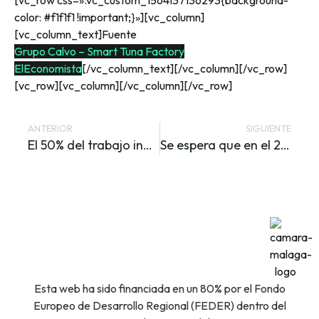
[vc_row css=».vc_custom_1564137136293{background-
color: #f1f1f1 !important;}»][vc_column]
[vc_column_text]Fuente
Grupo Calvo – Smart Tuna Factory
ElEconomista
[/vc_column_text][/vc_column][/vc_row]
[vc_row][vc_column][/vc_column][/vc_row]
ANTERIOR
SIGUIENTE
El 50% del trabajo industrial en España lo desarrollarán robots
Se espera que en el 2021 el Ecommerce represente más del 17% del comercio minorista
Esta web ha sido financiada en un 80% por el Fondo
Europeo de Desarrollo Regional (FEDER) dentro del