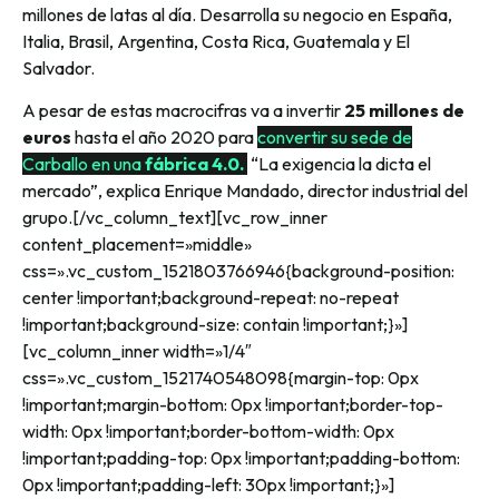
millones de latas al día. Desarrolla su negocio en España,
Italia, Brasil, Argentina, Costa Rica, Guatemala y El
Salvador.
A pesar de estas macrocifras va a invertir
25 millones de
euros
hasta el año 2020 para
convertir su sede de
Carballo en una
fábrica 4.0.
“La exigencia la dicta el
mercado”, explica Enrique Mandado, director industrial del
grupo.[/vc_column_text][vc_row_inner
content_placement=»middle»
css=».vc_custom_1521803766946{background-position:
center !important;background-repeat: no-repeat
!important;background-size: contain !important;}»]
[vc_column_inner width=»1/4″
css=».vc_custom_1521740548098{margin-top: 0px
!important;margin-bottom: 0px !important;border-top-
width: 0px !important;border-bottom-width: 0px
!important;padding-top: 0px !important;padding-bottom:
0px !important;padding-left: 30px !important;}»]