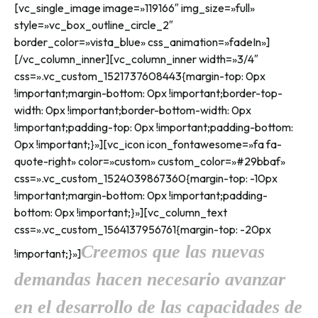
[vc_single_image image=»119166″ img_size=»full»
style=»vc_box_outline_circle_2″
border_color=»vista_blue» css_animation=»fadeIn»]
[/vc_column_inner][vc_column_inner width=»3/4″
css=».vc_custom_1521737608443{margin-top: 0px
!important;margin-bottom: 0px !important;border-top-
width: 0px !important;border-bottom-width: 0px
!important;padding-top: 0px !important;padding-bottom:
0px !important;}»][vc_icon icon_fontawesome=»fa fa-
quote-right» color=»custom» custom_color=»#29bbaf»
css=».vc_custom_1524039867360{margin-top: -10px
!important;margin-bottom: 0px !important;padding-
bottom: 0px !important;}»][vc_column_text
css=».vc_custom_1564137956761{margin-top: -20px
Creemos que las nuevas
!important;}»]
demandas hacen necesario avanzar
en el desarrollo de las capacidades de