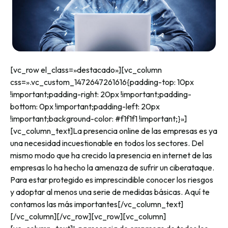
[vc_row el_class=»destacado»][vc_column
css=».vc_custom_1472647261616{padding-top: 10px
!important;padding-right: 20px !important;padding-
bottom: 0px !important;padding-left: 20px
!important;background-color: #f1f1f1 !important;}»]
[vc_column_text]La presencia online de las empresas es ya
una necesidad incuestionable en todos los sectores. Del
mismo modo que ha crecido la presencia en internet de las
empresas lo ha hecho la amenaza de sufrir un ciberataque.
Para estar protegido es imprescindible conocer los riesgos
y adoptar al menos una serie de medidas básicas. Aquí te
contamos las más importantes[/vc_column_text]
[/vc_column][/vc_row][vc_row][vc_column]