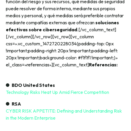
función del riesgo y sus recursos, qué medidas de seguridad
puede resolver de forma interna, mediante sus propios
medios y personal, y qué medidas será preferible contratar
mediante compañías externas que ofrezcan
soluciones
efectivas sobre ciberseguridad
.[/vc_column_text]
[/vc_column][/vc_row][vc_row][vc_column
css=».vc_custom_1472720228034{padding-top: 0px
!important;padding-right: 20px !important;padding-left:
20px !important;background-color: #f1f1f1 !important;}»
el_class=»referencias»][vc_column_text]
Referencias:
BDO United States
Technology Risks Heat Up Amid Fierce Competition
RSA
CYBER RISK APPETITE: Defining and Understanding Risk
in the Modern Enterprise