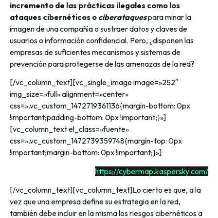
incremento de las prácticas ilegales como los
ataques cibernéticos o
ciberataques
para minar la
imagen de una compañía o sustraer datos y claves de
usuarios o información confidencial. Pero, ¿disponen las
empresas de suficientes mecanismos y sistemas de
prevención para protegerse de las amenazas de la red?
[/vc_column_text][vc_single_image image=»252″
img_size=»full» alignment=»center»
css=».vc_custom_1472719361136{margin-bottom: 0px
!important;padding-bottom: 0px !important;}»]
[vc_column_text el_class=»fuente»
css=».vc_custom_1472739359748{margin-top: 0px
!important;margin-bottom: 0px !important;}»]
https://cybermap.kaspersky.com/
[/vc_column_text][vc_column_text]Lo cierto es que, a la
vez que una empresa define su estrategia en la red,
también debe incluir en la misma los riesgos cibernéticos a