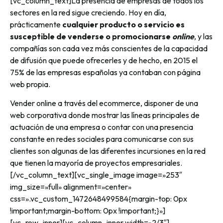
[vc_column_text]La presencia de empresas de todos los
sectores en la red sigue creciendo. Hoy en día,
prácticamente
cualquier producto o servicio es
susceptible de venderse o promocionarse
online
, y las
compañías son cada vez más conscientes de la capacidad
de difusión que puede ofrecerles y de hecho, en 2015 el
75% de las empresas españolas ya contaban con página
web propia.
Vender online a través del ecommerce, disponer de una
web corporativa donde mostrar las líneas principales de
actuación de una empresa o contar con una presencia
constante en redes sociales para comunicarse con sus
clientes son algunas de las diferentes incursiones en la red
que tienen la mayoría de proyectos empresariales.
[/vc_column_text][vc_single_image image=»253″
img_size=»full» alignment=»center»
css=».vc_custom_1472648499584{margin-top: 0px
!important;margin-bottom: 0px !important;}»]
[vc_row_inner][vc_column_inner width=»2/3″]