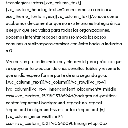
tecnologías u otras.[/vc_column_text]
[vc_custom_heading text=»Comencemos a caminar»
use_theme_fonts=»yes»][vc_column_text]Aunque como
acabamos de comentar que no existe una estrategia única
a seguir que sea válida para todas las organizaciones,
podemos intentar recoger a grosso modo los pasos
comunes a realizar para caminar con éxito hacia la Industria
4.0.
Veamos un procedimiento muy elemental pero práctico que
se apoya en la creación de unas sencillas tablas y resume lo
que un día espero forme parte de una segunda guía:
[/vc_column_text][/vc_column][/vc_row][vc_row]
[vc_column][vc_row_inner content_placement=»middle»
css=».vc_custom_1521803766946{background-position:
center !important;background-repeat: no-repeat
!important;background-size: contain !important;}»]
[vc_column_inner width=»1/4″
css=».vc_custom_1521740548098{margin-top: 0px