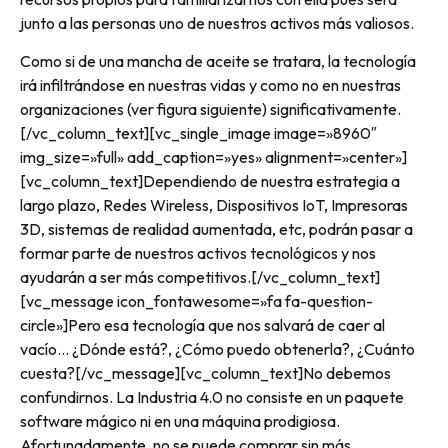
junto a las personas uno de nuestros activos más valiosos.
Como si de una mancha de aceite se tratara, la tecnología
irá infiltrándose en nuestras vidas y como no en nuestras
organizaciones (ver figura siguiente) significativamente.
[/vc_column_text][vc_single_image image=»8960″
img_size=»full» add_caption=»yes» alignment=»center»]
[vc_column_text]Dependiendo de nuestra estrategia a
largo plazo, Redes Wireless, Dispositivos IoT, Impresoras
3D, sistemas de realidad aumentada, etc, podrán pasar a
formar parte de nuestros activos tecnológicos y nos
ayudarán a ser más competitivos.[/vc_column_text]
[vc_message icon_fontawesome=»fa fa-question-
circle»]Pero esa tecnología que nos salvará de caer al
vacío… ¿Dónde está?, ¿Cómo puedo obtenerla?, ¿Cuánto
cuesta?[/vc_message][vc_column_text]No debemos
confundirnos. La Industria 4.0 no consiste en un paquete
software mágico ni en una máquina prodigiosa.
Afortunadamente, no se puede comprar sin más.