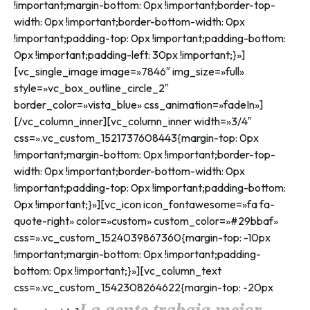
!important;margin-bottom: 0px !important;border-top-
width: 0px !important;border-bottom-width: 0px
!important;padding-top: 0px !important;padding-bottom:
0px !important;padding-left: 30px !important;}»]
[vc_single_image image=»7846″ img_size=»full»
style=»vc_box_outline_circle_2″
border_color=»vista_blue» css_animation=»fadeIn»]
[/vc_column_inner][vc_column_inner width=»3/4″
css=».vc_custom_1521737608443{margin-top: 0px
!important;margin-bottom: 0px !important;border-top-
width: 0px !important;border-bottom-width: 0px
!important;padding-top: 0px !important;padding-bottom:
0px !important;}»][vc_icon icon_fontawesome=»fa fa-
quote-right» color=»custom» custom_color=»#29bbaf»
css=».vc_custom_1524039867360{margin-top: -10px
!important;margin-bottom: 0px !important;padding-
bottom: 0px !important;}»][vc_column_text
css=».vc_custom_1542308264622{margin-top: -20px
La gente trabaja mejor