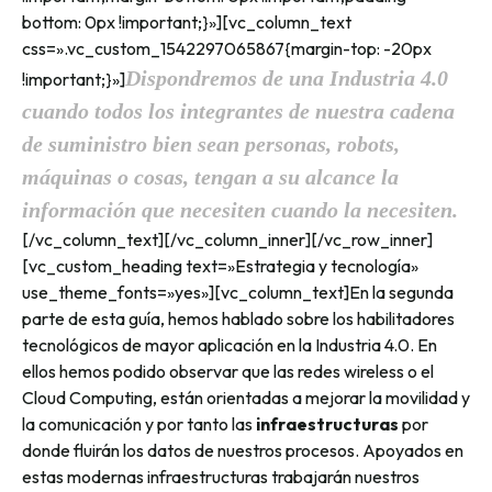
bottom: 0px !important;}»][vc_column_text
css=».vc_custom_1542297065867{margin-top: -20px
Dispondremos de una Industria 4.0
!important;}»]
cuando todos los integrantes de nuestra cadena
de suministro bien sean personas, robots,
máquinas o cosas, tengan a su alcance la
información que necesiten cuando la necesiten.
[/vc_column_text][/vc_column_inner][/vc_row_inner]
[vc_custom_heading text=»Estrategia y tecnología»
use_theme_fonts=»yes»][vc_column_text]En la segunda
parte de esta guía, hemos hablado sobre los habilitadores
tecnológicos de mayor aplicación en la Industria 4.0. En
ellos hemos podido observar que las redes wireless o el
Cloud Computing, están orientadas a mejorar la movilidad y
la comunicación y por tanto las
infraestructuras
por
donde fluirán los datos de nuestros procesos. Apoyados en
estas modernas infraestructuras trabajarán nuestros