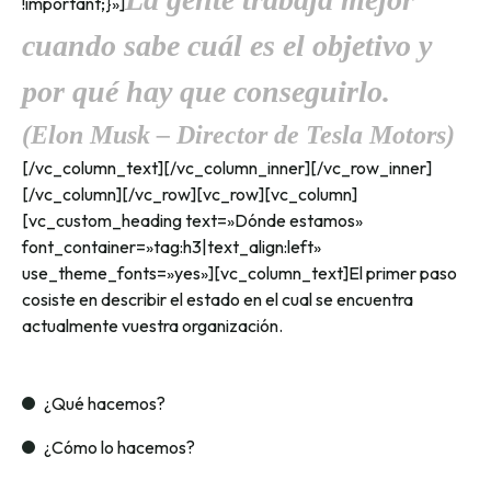
!important;}»]
cuando sabe cuál es el objetivo y
por qué hay que conseguirlo.
(Elon Musk – Director de Tesla Motors)
[/vc_column_text][/vc_column_inner][/vc_row_inner]
[/vc_column][/vc_row][vc_row][vc_column]
[vc_custom_heading text=»Dónde estamos»
font_container=»tag:h3|text_align:left»
use_theme_fonts=»yes»][vc_column_text]El primer paso
cosiste en describir el estado en el cual se encuentra
actualmente vuestra organización.
¿Qué hacemos?
¿Cómo lo hacemos?