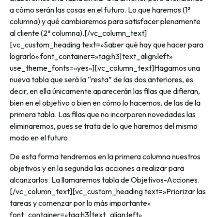
a cómo serán las cosas en el futuro. Lo que haremos (1ª
columna) y qué cambiaremos para satisfacer plenamente
al cliente (2ª columna).[/vc_column_text]
[vc_custom_heading text=»Saber qué hay que hacer para
lograrlo» font_container=»tag:h3|text_align:left»
use_theme_fonts=»yes»][vc_column_text]Hagamos una
nueva tabla que será la “resta” de las dos anteriores, es
decir, en ella únicamente aparecerán las filas que difieran,
bien en el objetivo o bien en cómo lo hacemos, de las de la
primera tabla. Las filas que no incorporen novedades las
eliminaremos, pues se trata de lo que haremos del mismo
modo en el futuro.
De esta forma tendremos en la primera columna nuestros
objetivos y en la segunda las acciones a realizar para
alcanzarlos. La llamaremos tabla de Objetivos-Acciones.
[/vc_column_text][vc_custom_heading text=»Priorizar las
tareas y comenzar por lo más importante»
font_container=»tag:h3|text_align:left»