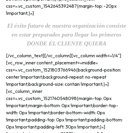
css=».vc_custom_1542645392487{margin-top: -20px
!important;}»]
El éxito futuro de nuestra organización consiste
en estar preparados para llegar los primeros
DONDE EL CLIENTE QUIERA
[/vc_column_text][/vc_column][vc_column width=»1/4″]
[vc_row_inner content_placement=»middle»
css=».vc_custom_1521803766946{background-position:
center !important;background-repeat: no-repeat
!important;background-size: contain !important;}»]
[vc_column_inner
css=».vc_custom_1521740548098{margin-top: 0px
!important;margin-bottom: 0px !important;border-top-
width: 0px !important;border-bottom-width: 0px
!important;padding-top: 0px !important;padding-bottom:
0px !important;padding-left: 30px !important;}»]