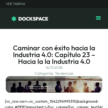
VER TARIFAS
Caminar con éxito hacia la
Industria 4.0: Capítulo 23 –
Hacia la la Industria 4.0
16/11/2018
Categorías:
Tendencias
[vc_row css=».vc_custom_1542296995315{background-
color: #f1f1f1 !important;}»][vc_column][vc_column_text]Al