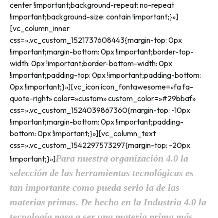
center !important;background-repeat: no-repeat
!important;background-size: contain !important;}»]
[vc_column_inner
css=».vc_custom_1521737608443{margin-top: 0px
!important;margin-bottom: 0px !important;border-top-
width: 0px !important;border-bottom-width: 0px
!important;padding-top: 0px !important;padding-bottom:
0px !important;}»][vc_icon icon_fontawesome=»fa fa-
quote-right» color=»custom» custom_color=»#29bbaf»
css=».vc_custom_1524039867360{margin-top: -10px
!important;margin-bottom: 0px !important;padding-
bottom: 0px !important;}»][vc_column_text
css=».vc_custom_1542297573297{margin-top: -20px
Para nuestra organización 4.0 la
!important;}»]
selección de las herramientas tecnológicas es
tan importante como pueda serlo la de las
materias primas. De hecho en la Industria 4.0 la
tecnología pasa a ser una materia prima más,