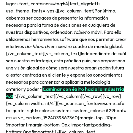
lugar» font_container=»tag:h4|text_align:left»
use_theme_fonts=»yes»][vc_column_text]Por último,
debemos ser capaces de presentar la información
necesaria para la toma de decisiones en cualquiera de
nuestros dispositivos; ordenador,
tablet
o móvil. Para ello
utilizaremos herramientas software que nos permitan crear
intuitivos
dashboards
en nuestro cuadro de mando global.
[/vc_column_text][vc_column_text]Independiente de cuál
sea nuestra estrategia, esta práctica guía, nos proporciona
una visión global de cómo será nuestra organización futura
al estar centrada en el cliente y expone los conocimientos
necesarios para comenzar a aplicar la metodología
anterior y poder
“
Caminar con éxito hacia la Industria
4.0
”
.[/vc_column_text][/vc_column][/vc_row][vc_row]
[vc_column width=»3/4″][vc_icon icon_fontawesome=»fa
fa-quote-right» color=»custom» custom_color=»#29bbaf»
css=».vc_custom_1524039867360{margin-top: -10px
!important;margin-bottom: 0px !important;padding-
bottom: 0px !important;}»][vc_column_text