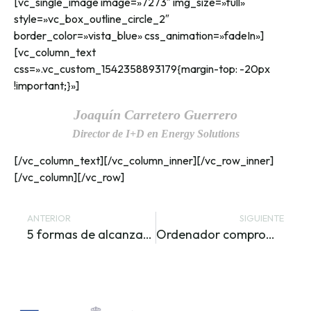
[vc_single_image image=»7273″ img_size=»full»
style=»vc_box_outline_circle_2″
border_color=»vista_blue» css_animation=»fadeIn»]
[vc_column_text
css=».vc_custom_1542358893179{margin-top: -20px
!important;}»]
Joaquín Carretero Guerrero
Director de I+D en Energy Solutions
[/vc_column_text][/vc_column_inner][/vc_row_inner]
[/vc_column][/vc_row]
ANTERIOR
SIGUIENTE
5 formas de alcanzar a tus clientes en Twitter
Ordenador comprometido