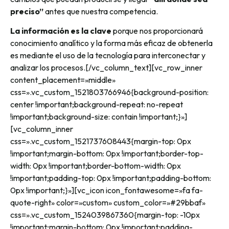
preciso”
antes que nuestra competencia.
La información es la clave
porque nos proporcionará
conocimiento analítico y la forma más eficaz de obtenerla
es mediante el uso de la tecnología para interconectar y
analizar los procesos.[/vc_column_text][vc_row_inner
content_placement=»middle»
css=».vc_custom_1521803766946{background-position:
center !important;background-repeat: no-repeat
!important;background-size: contain !important;}»]
[vc_column_inner
css=».vc_custom_1521737608443{margin-top: 0px
!important;margin-bottom: 0px !important;border-top-
width: 0px !important;border-bottom-width: 0px
!important;padding-top: 0px !important;padding-bottom:
0px !important;}»][vc_icon icon_fontawesome=»fa fa-
quote-right» color=»custom» custom_color=»#29bbaf»
css=».vc_custom_1524039867360{margin-top: -10px
!important;margin-bottom: 0px !important;padding-