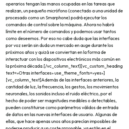
operarios tengan las manos ocupadas en las tareas que
realizan, un pequeño micrófono (conectado a una unidad de
procesado como un Smarphone) podrá ejecutar los
comandos de control sobre la máquina. Ahora no habrá
límite en el número de comandos y podemos usar tantos
como deseemos. Por eso no cabe duda que las interfaces
por voz serán sin duda un mercado en auge durante los
próximos años y quizá se conviertan en la forma de
interactuar con los dispositivos electrónicos más común en
la próxima década.[/vc_column_text][vc_custom_heading
text=»Otras interfaces» use_theme_fonts=»yes»]
[vc_column_text]Además de las interfaces anteriores, la
cantidad de luz, la frecuencia, los gestos, los movimientos
neuronales, los sonidos incluso el ruido eléctrico, por el
hecho de poder ser magnitudes medibles o detectables,
pueden constituirse como parámetros válidos de entrada
de datos en las nuevas interfaces de usuario. Algunas de
ellas, que hace apenas unos años parecían imposibles de
poderse producir a un coste razonable, ya están en el