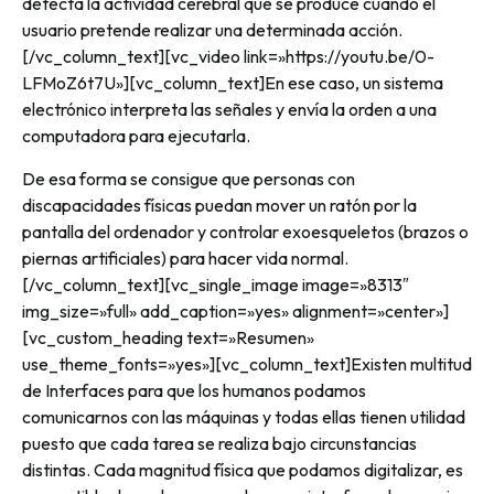
detecta la actividad cerebral que se produce cuando el
usuario pretende realizar una determinada acción.
[/vc_column_text][vc_video link=»https://youtu.be/0-
LFMoZ6t7U»][vc_column_text]En ese caso, un sistema
electrónico interpreta las señales y envía la orden a una
computadora para ejecutarla.
De esa forma se consigue que personas con
discapacidades físicas puedan mover un ratón por la
pantalla del ordenador y controlar exoesqueletos (brazos o
piernas artificiales) para hacer vida normal.
[/vc_column_text][vc_single_image image=»8313″
img_size=»full» add_caption=»yes» alignment=»center»]
[vc_custom_heading text=»Resumen»
use_theme_fonts=»yes»][vc_column_text]Existen multitud
de Interfaces para que los humanos podamos
comunicarnos con las máquinas y todas ellas tienen utilidad
puesto que cada tarea se realiza bajo circunstancias
distintas. Cada magnitud física que podamos digitalizar, es