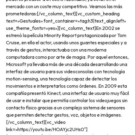
mercado con un coste muy competitivo. Veamos las más
prometedoras:[/vc_column_text][vc_custom_heading
text=»Gestuales» font_container=»tag:h3|text_align:left»
use_theme_fonts=»yes»][vc_column_text]En 2002 se
estrenó la película Minority Report protagonizada por Tom
Cruise, en ella el actor, usando unos guantes especiales y a
través de gestos, interactuaba con una moderna
computadora como por arte de magia. Por aquel entonces,
Microsoft ya llevaba más de una década desarrollando una
interfaz de usuario para sus videoconsolas con tecnología
motion-sensing, una tecnología capaz de detectar los
movimientos e interpretarlos como órdenes. En 2009 esta
compañía presentó Kinect, una interfaz de usuario muy fácil
de usar e instalar que permitía controlar los videojuegos sin
contacto físico gracias a un complejo sistema de sensores
que permiten detectar gestos, voz, objetos e imágenes.
[/vc_column_text][vc_video
link=»https://youtu.be/HOAYjc2UHs0″]