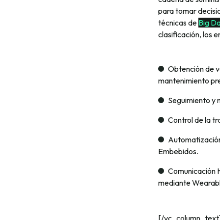
para tomar decisio
técnicas de
Big D
clasificación, lo
Obtención de v
mantenimiento pred
Seguimiento y m
Control de la t
Automatización
Embebidos.
Comunicación H
mediante Wearabl
[/vc_column_text]