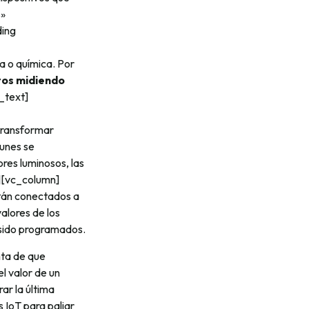
s»
ding
a o química. Por
tos midiendo
_text]
transformar
munes se
ores luminosos, las
][vc_column]
tán conectados a
alores de los
 sido programados.
nta de que
l valor de un
ar la última
 IoT para paliar