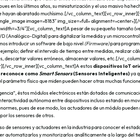
 pues en los últimos años, su miniaturización y el uso masivo ha hec
se hayan abaratado muchísimo.[/vc_column_text][vc_row_inner]
ingle_image image=»8183″ img_size=»full» alignment=»center»][
width=»3/4″][vc_column_text]A pesar de su pequeño tamaño (ver
D (Analógico-Digital) para digitalizar la medida y un microcontr
os introducir un software de bajo nivel
(Firmware)
para programa
 ejemplo; definir el intervalo de tiempo entre medidas, realizar cál
os, descartar valores erróneos, almacenar valores, etc.[/vc_colu
r][/vc_row_inner][vc_column_text]A estos
dispositivos IoT or
s reconoce como
Smart
Sensors
(Sensores Inteligentes)
ya q
del parámetro físico que miden pueden hacer otras muchas funcion
gencia”, éstos módulos electrónicos están dotados de comunicaci
a interactividad autónoma entre dispositivos incluso estando en mo
 enormes, pues de ese modo, los actuadores de un módulo pueden r
 por los sensores de otros.
uso de sensores y actuadores en la industria para conocer el estad
r automatizarlos y monitorizarlos analíticamente a lo largo del 