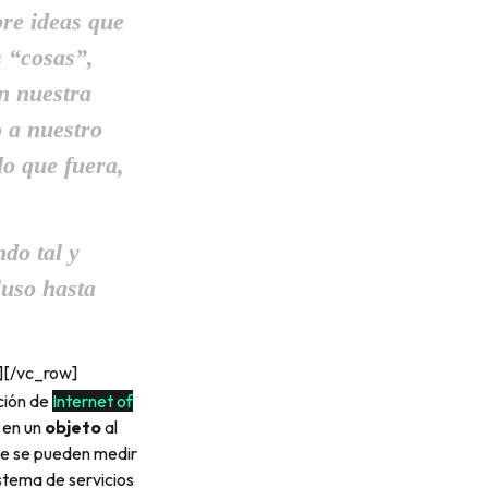
re ideas que
s “cosas”,
n nuestra
o a nuestro
o que fuera,
ndo tal y
luso hasta
][/vc_row]
ción de
Internet of
 en un
objeto
al
que se pueden medir
stema de servicios