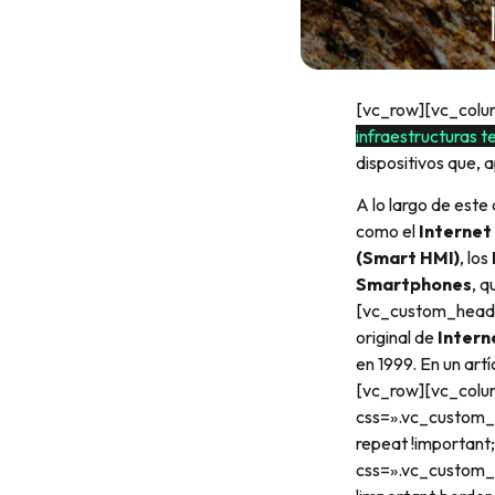
[vc_row][vc_colu
infraestructuras t
dispositivos que,
A lo largo de este
como el
Internet 
(Smart HMI)
, los
Smartphones
, q
[vc_custom_headi
original de
Intern
en 1999. En un art
[vc_row][vc_colu
css=».vc_custom_
repeat !important
css=».vc_custom_