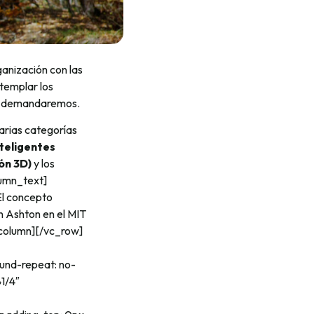
nización con las
ntemplar los
que demandaremos.
arias categorías
teligentes
ón 3D)
y los
lumn_text]
l concepto
n Ashton en el MIT
c_column][/vc_row]
und-repeat: no-
1/4″