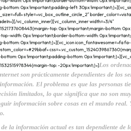
-top-width: 0px !important;border-bottom-width: 0px !important
g-bottom: 0px !important;padding-left: 30px !important;}»][vc_s
size=»full» style=»vc_box_outline_circle_2″ border_color=»vist
adeIn»][/vc_column_inner][vc_column_inner width=»3/4″
1521737608443{margin-top: 0px !important;margin-bottom: 0px
-top-width: 0px !important;border-bottom-width: 0px !important
g-bottom: 0px !important;}»][vc_icon icon_fontawesome=»fa fa-
ustom_color=»#29bbaf» css=».vc_custom_1524039867360{margi
-bottom: 0px !important;padding-bottom: 0px !important;}»][vc
Los ordenad
1532515978344{margin-top: -20px !important;}»]
 Internet son prácticamente dependientes de los 
información. El problema es que las personas ti
ecisión limitados, lo que significa que no son mu
guir información sobre cosas en el mundo real. 
o.
 de la información actual es tan dependiente de l