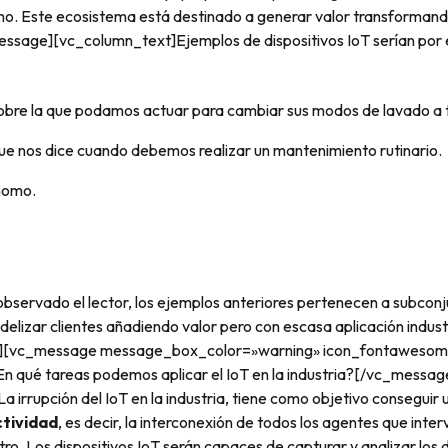
mo. Este ecosistema está destinado a generar valor transformand
message][vc_column_text]Ejemplos de dispositivos IoT serían por 
obre la que podamos actuar para cambiar sus modos de lavado a 
ue nos dice cuando debemos realizar un mantenimiento rutinario.
nomo.
bservado el lector, los ejemplos anteriores pertenecen a subcon
idelizar clientes añadiendo valor pero con escasa aplicación indus
t][vc_message message_box_color=»warning» icon_fontawesom
En qué tareas podemos aplicar el IoT en la industria?[/vc_messag
 irrupción del IoT en la industria, tiene como objetivo conseguir
ctividad
, es decir, la interconexión de todos los agentes que inte
ro. Los dispositivos IoT serán capaces de capturar y analizar los