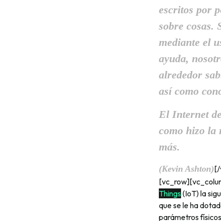
escritos por 
sobre cosas. 
mediante el u
ayuda, nosotr
alrededor sab
así como con
El Internet d
como hizo la 
más.
(Kevin Ashton)
[
[vc_row][vc_colu
Things
(IoT) la si
que se le ha dotad
parámetros físico