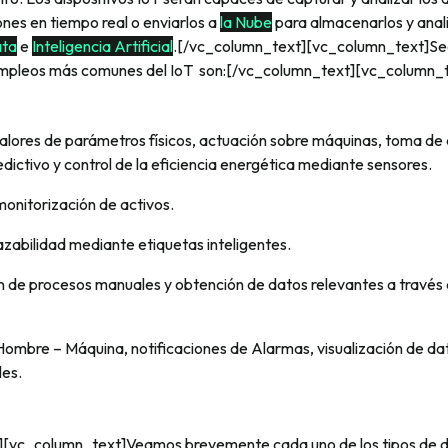
nes en tiempo real o enviarlos a
la Nube
para almacenarlos y anal
ata
e
Inteligencia Artificial
.[/vc_column_text][vc_column_text]Se
s empleos más comunes del IoT son:[/vc_column_text][vc_column_
alores de parámetros físicos, actuación sobre máquinas, toma de
ictivo y control de la eficiencia energética mediante sensores.
onitorización de activos.
razabilidad mediante etiquetas inteligentes.
 de procesos manuales y obtención de datos relevantes a través
ombre – Máquina, notificaciones de Alarmas, visualización de dat
es.
[vc_column_text]Veamos brevemente cada uno de los tipos de di