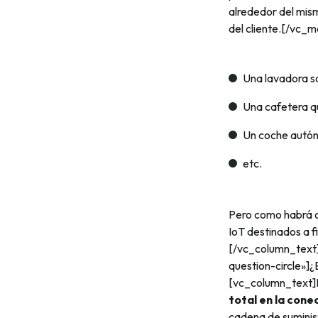
alrededor del mis
del cliente.[/vc_
Una lavadora s
Una cafetera q
Un coche autó
etc.
Pero como habrá o
IoT destinados a f
[/vc_column_tex
question-circle»]¿
[vc_column_text]La
total en la cone
cadena de suminist