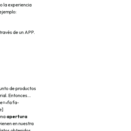
o la experiencia
ejemplo:
través de un APP.
junto de productos
trial. Entonces…
e=»fa fa-
e]
 una
apertura
rvienen en nuestra
 datos obtenidos