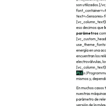
son utilizados.[/
font_container=»
text=»Sensores» f
[vc_column_text]P
eso decimos que
l
parámetros
como
[vc_custom_headin
use_theme_fonts=»
energía en una acc
encuentran los relé
electroválvulas, 
[vc_column_text]N
PLC
s (Programma
mismos y, dependi
En muchos casos t
nuestras máquinas
parámetro de relev
versión de la máqu