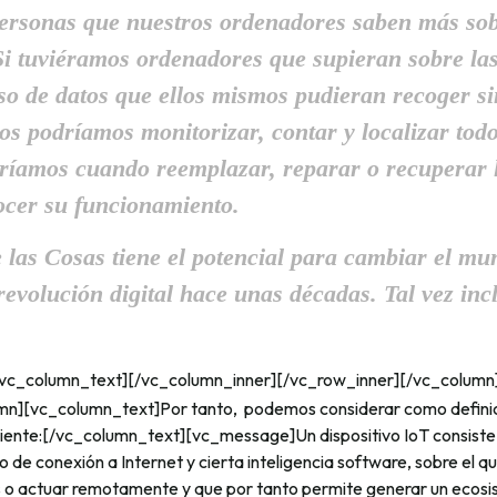
personas que nuestros ordenadores saben más sob
Si tuviéramos ordenadores que supieran sobre la
so de datos que ellos mismos pudieran recoger si
os podríamos monitorizar, contar y localizar tod
ríamos cuando reemplazar, reparar o recuperar l
ocer su funcionamiento.
e las Cosas tiene el potencial para cambiar el mu
revolución digital hace unas décadas. Tal vez inc
/vc_column_text][/vc_column_inner][/vc_row_inner][/vc_column
mn][vc_column_text]Por tanto, podemos considerar como defini
guiente:[/vc_column_text][vc_message]Un dispositivo IoT consiste
o de conexión a Internet y cierta inteligencia software, sobre el 
s o actuar remotamente y que por tanto permite generar un ecosi