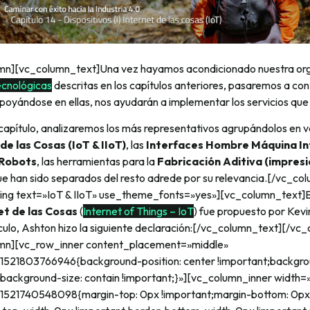
mn][vc_column_text]Una vez hayamos acondicionado nuestra orga
ecnológicas
descritas en los capítulos anteriores, pasaremos a co
 apoyándose en ellas, nos ayudarán a implementar los servicios 
 capítulo, analizaremos los más representativos agrupándolos en v
de las Cosas (IoT & IIoT)
, las
Interfaces Hombre Máquina In
Robots
, las herramientas para la
Fabricación Aditiva (impresi
ue han sido separados del resto adrede por su relevancia.[/vc_co
ng text=»IoT & IIoT» use_theme_fonts=»yes»][vc_column_text]E
et de las Cosas
(
Internet of Things – IoT
) fue propuesto por Kevi
ículo, Ashton hizo la siguiente declaración:[/vc_column_text][/v
mn][vc_row_inner content_placement=»middle»
1521803766946{background-position: center !important;backgro
;background-size: contain !important;}»][vc_column_inner width=»
1521740548098{margin-top: 0px !important;margin-bottom: 0px