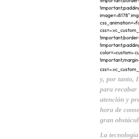
!important;border
!important;paddin
image=»8178″ img_
css_animation=»f
css=».vc_custom_
!important;border
!important;paddin
color=»custom» c
!important;margin
css=».vc_custom_
y, por tanto,
para recabar 
atención y pr
hora de conse
gran obstácul
La tecnología