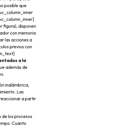
ho posible que
[vc_column_inner
/vc_column_inner]
 figura), disponen
olador con memoria
r las acciones a
culos previos con
mn_text]
ientados a la
ue además de
es.
ón inalámbrica,
vimiento. Las
eaccionar a partir
o de los procesos
tiempo. Cuanto