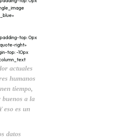
;padding-top: 0px
ingle_image
a_blue»
;padding-top: 0px
quote-right»
n-top: -10px
_column_text
or actuales
seres humanos
enen tiempo,
y buenos a la
Y eso es un
os datos