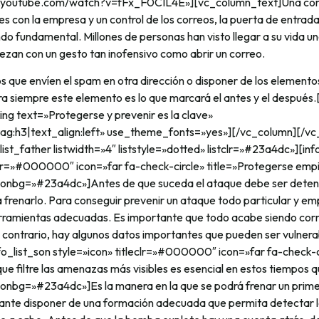
w.youtube.com/watch?v=fFx_F0CIL4E»][vc_column_text]Una corr
les con la empresa y un control de los correos, la puerta de entrad
o fundamental. Millones de personas han visto llegar a su vida u
ezan con un gesto tan inofensivo como abrir un correo.
os que envíen el spam en otra dirección o disponer de los elemento
a siempre este elemento es lo que marcará el antes y el después
g text=»Protegerse y prevenir es la clave»
ag:h3|text_align:left» use_theme_fonts=»yes»][/vc_column][/v
ist_father listwidth=»4″ liststyle=»dotted» listclr=»#23a4dc»][inf
eclr=»#000000″ icon=»far fa-check-circle» title=»Protegerse empi
 iconbg=»#23a4dc»]Antes de que suceda el ataque debe ser deten
 frenarlo. Para conseguir prevenir un ataque todo particular y e
erramientas adecuadas. Es importante que todo acabe siendo co
 contrario, hay algunos datos importantes que pueden ser vulnera
nfo_list_son style=»icon» titleclr=»#000000″ icon=»far fa-check-c
que filtre las amenazas más visibles es esencial en estos tiempos q
 iconbg=»#23a4dc»]Es la manera en la que se podrá frenar un prim
rtante disponer de una formación adecuada que permita detectar