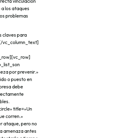
ecta vinculación
a a los ataques
nos problemas
s claves para
.[/vc_column_text]
c_row][vc_row]
o_list_son
eza por prevenir.»
ido o puesto en
mpresa debe
rrectamente
bles.
ircle» title=»Un
ue corren.»
er ataque, pero no
 la amenaza antes