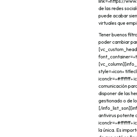
link=»https://ww
de las redes socia
puede acabar siend
virtuales que empi
Tener buenos filtr
poder cambiar par
[vc_custom_headin
font_container=»t
[vc_column][info_l
style=»icon» titl
iconclr=»#ffffff»
comunicación para
disponer de las h
gestionado o de lo
[/info_list_son][i
antivirus potente 
iconclr=»#ffffff»
la única. Es impo