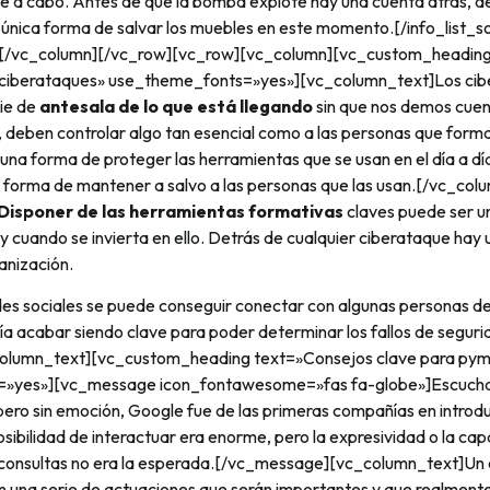
ve a cabo. Antes de que la bomba explote hay una cuenta atrás, d
a única forma de salvar los muebles en este momento.[/info_list_s
er][/vc_column][/vc_row][vc_row][vc_column][vc_custom_headi
 ciberataques» use_theme_fonts=»yes»][vc_column_text]Los cib
ie de
antesala de lo que está llegando
sin que nos demos cuen
 deben controlar algo tan esencial como a las personas que forma
una forma de proteger las herramientas que se usan en el día a dí
 forma de mantener a salvo a las personas que las usan.[/vc_col
Disponer de las herramientas formativas
claves puede ser u
y cuando se invierta en ello. Detrás de cualquier ciberataque hay
anización.
des sociales se puede conseguir conectar con algunas personas de
a acabar siendo clave para poder determinar los fallos de seguri
column_text][vc_custom_heading text=»Consejos clave para py
»yes»][vc_message icon_fontawesome=»fas fa-globe»]Escucham
ero sin emoción, Google fue de las primeras compañías en introduc
osibilidad de interactuar era enorme, pero la expresividad o la ca
consultas no era la esperada.[/vc_message][vc_column_text]Un 
n una serie de actuaciones que serán importantes y que realmente