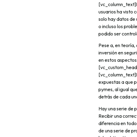
[vc_column_text]L
usuarios ha visto 
solo hay datos de 
o incluso los pro
podido ser contro
Pese a, en teoría,
inversión en segur
en estos aspecto
[vc_custom_headin
[vc_column_text]L
expuestas a que p
pymes, al igual q
detrás de cada uno
Hay una serie de p
Recibir una correc
diferencia en todo
de una serie de p