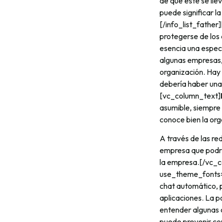
de que esté se lle
puede significar l
[/info_list_fath
protegerse de los
esencia una espec
algunas empresas,
organización. Hay 
debería haber una
[vc_column_text]
asumible, siempre 
conoce bien la org
A través de las re
empresa que podrí
la empresa.[/vc_
use_theme_fonts=
chat automático, p
aplicaciones. La p
entender algunas 
puede prevenir co