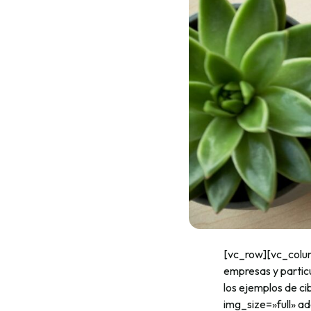
[vc_row][vc_colu
empresas y partic
los ejemplos de 
img_size=»full» 