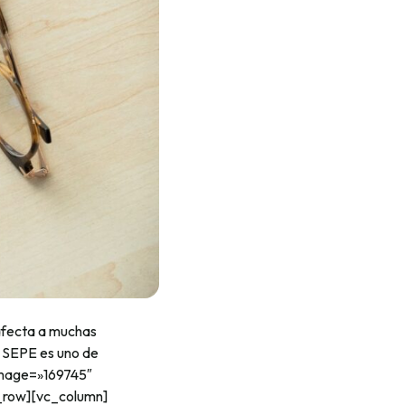
fecta a muchas
l SEPE es uno de
image=»169745″
_row][vc_column]