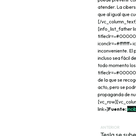
atender. La cibers
que al igual que c
[/vc_column_text]
[info_list_father 
titleclr=»#000000
iconclr=»#ffffff»
inconveniente. El
incluso sea fácil 
todo momento los d
titleclr=»#000000″
de la que se recog
acto, pero se pod
propaganda de nue
[vc_row][vc_col
link»]
Fuente:
inci
ANTERIOR