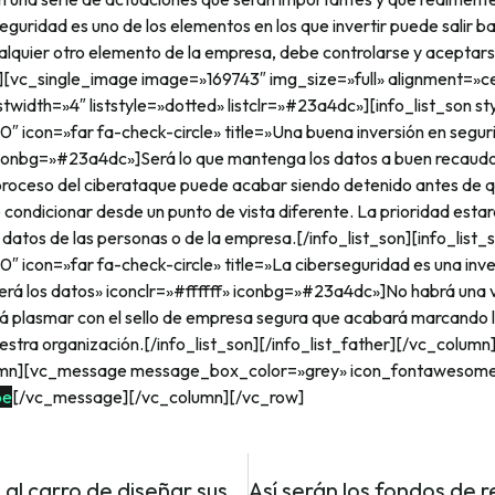
eguridad es uno de los elementos en los que invertir puede salir b
ualquier otro elemento de la empresa, debe controlarse y aceptars
[vc_single_image image=»169743″ img_size=»full» alignment=»c
listwidth=»4″ liststyle=»dotted» listclr=»#23a4dc»][info_list_son st
″ icon=»far fa-check-circle» title=»Una buena inversión en segur
 iconbg=»#23a4dc»]Será lo que mantenga los datos a buen recaudo 
 proceso del ciberataque puede acabar siendo detenido antes de 
de condicionar desde un punto de vista diferente. La prioridad estar
atos de las personas o de la empresa.[/info_list_son][info_list_
 icon=»far fa-check-circle» title=»La ciberseguridad es una inve
erá los datos» iconclr=»#ffffff» iconbg=»#23a4dc»]No habrá una vi
rá plasmar con el sello de empresa segura que acabará marcando 
stra organización.[/info_list_son][/info_list_father][/vc_column
umn][vc_message message_box_color=»grey» icon_fontawesome
be
[/vc_message][/vc_column][/vc_row]
Tesla se sube al carro de diseñar sus propios chips