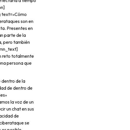
etectarla a tiempo
on]
ng text=»Cómo
erataques son en
ta. Presentes en
n parte de la
a, pero también
umn_text]
n reto totalmente
 una persona que
 dentro de la
dad de dentro de
mes»
os la voz de un
ir un chat en sus
pacidad de
ciberataque se
 es posible