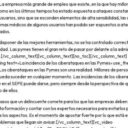
a empresa más grande de empleo que existe, en la que hay millo
como en los últimos tiempos ha estado expuesta a ataques constan
usuarios, sino que se esconden elementos de alta sensibilidad, las
blemas médicos de algunos usuarios han podido ser expuestos a at
lados.
 disponer de las mejores herramientas, no se ha controlado corre
idad. Las pymes tienen el gran reto de pasar por delante a la admi
s.[/vc_column_text][vc_column_text][no_toc][/vc_column_text]
g text=»La incidencia de los ciberataques en las Pymes» use_t
os ciberataques en las Pymes son una realidad. Millones de pers
ueda suceder en cualquier momento. Las incidencias de los cibera
ue en el SEPE puede darse, pero siempre desde la perspectiva de 
 de ellos.
asos que un delincuente comete para los que las empresas deben e
ta formación y contar con los expertos necesarios para evitarlos
s los aspectos. Es el momento de apostar fuerte por lo que está 
roblemas que llegan sin avisar.[/vc_column_text][vc_video