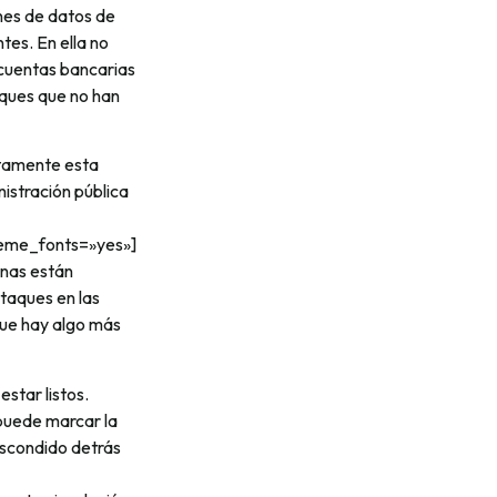
nes de datos de
tes. En ella no
 cuentas bancarias
aques que no han
ctamente esta
nistración pública
heme_fonts=»yes»]
onas están
taques en las
que hay algo más
star listos.
 puede marcar la
escondido detrás