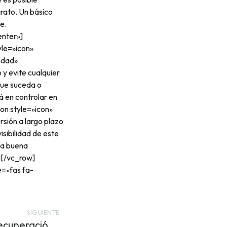
arato. Un básico
e.
enter»]
yle=»icon»
idad»
y evite cualquier
que suceda o
á en controlar en
son style=»icon»
rsión a largo plazo
sibilidad de este
la buena
][/vc_row]
=»fas fa-
SIGUIENTE
Así serán los fondos de recuperación que llegarán de Europa y del que muchas pymes podrían beneficiarse